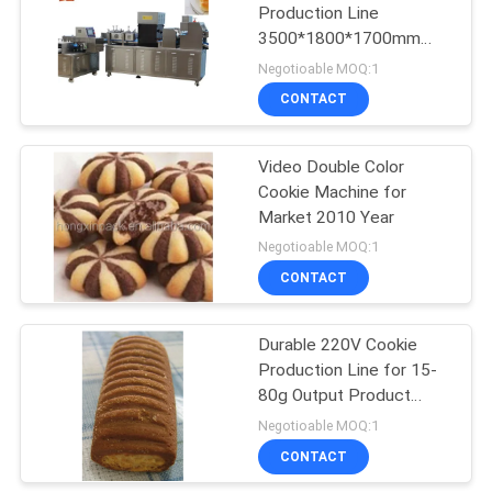
Production Line
3500*1800*1700mm
10
with Video
Negotioable MOQ:1
Automatische
CONTACT
Churro-Machine
Video Double Color
Cookie Machine for
Market 2010 Year
Negotioable MOQ:1
CONTACT
61
De Machine van
Durable 220V Cookie
Production Line for 15-
voedselencrusting
80g Output Product
Weight in Hot Demand
Negotioable MOQ:1
CONTACT