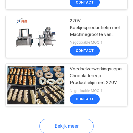
CONTACT
6
Baguetteproductielijn
220V
Koekjesproductielijn met
Machinegrootte van
3500*1800*1700mm en
Negotioable MOQ:1
Output Productgewicht
CONTACT
van 15-80g
Voedselverwerkingsapparatuu
Chocoladereep
Productielijn met 220V
Spanning en Aanpasbare
Negotioable MOQ:1
Opties
CONTACT
Bekijk meer