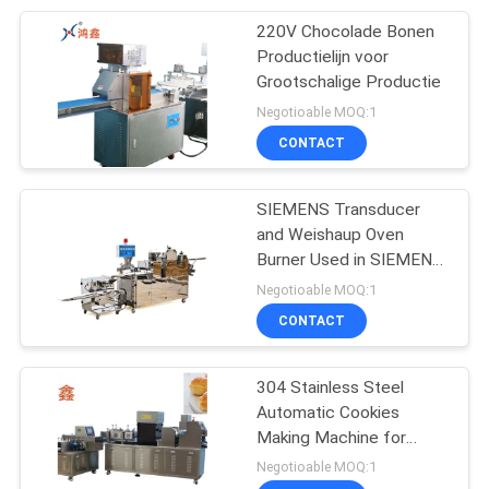
220V Chocolade Bonen
47
Productielijn voor
Industrieel
Grootschalige Productie
Negotioable MOQ:1
Bakkerijmateriaal
CONTACT
SIEMENS Transducer
and Weishaup Oven
Burner Used in SIEMENS
6
PLC Controlled Cookie
Negotioable MOQ:1
De Machine van de
Production Line for B2B
CONTACT
Products
koekjesdepositeur
304 Stainless Steel
Automatic Cookies
Making Machine for
Durable and Long-lasting
Negotioable MOQ:1
Performance