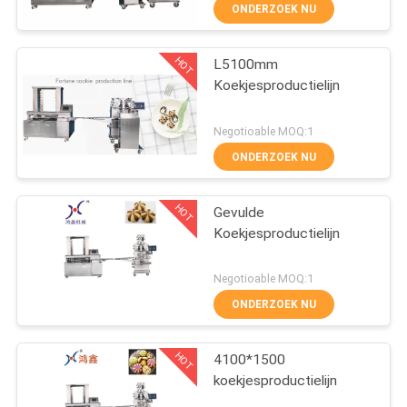
ONDERZOEK NU
KWALITEITSCONTROLE
HOT
L5100mm
84
Koekjesproductielijn
NEEM
CONTACT
Koekjesproductielijn
Negotioable MOQ:1
MET
ONDERZOEK NU
ONS
HOT
Gevulde
OP
Koekjesproductielijn
22
NIEUWS
Negotioable MOQ:1
ONDERZOEK NU
gebakjeproductielijn
VRAAG
HOT
4100*1500
EEN
koekjesproductielijn
OFFERTE