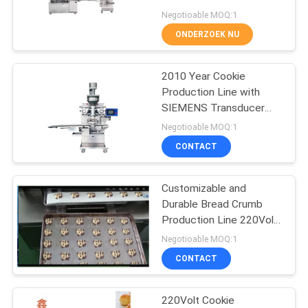
Negotioable MOQ:1
SITEMAP
ONDERZOEK NU
11
De Productielijn van
2010 Year Cookie
PRIVACY
Production Line with
de maancake
POLICY
SIEMENS Transducer
and 220Volt Voltage
Negotioable MOQ:1
CONTACT
Customizable and
23
Durable Bread Crumb
Gestoomde Gevulde
Production Line 220Volt
220Volt Machine Size
Negotioable MOQ:1
Broodjesmachine
3500*1800*1700mm
CONTACT
220Volt Cookie