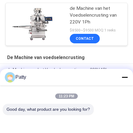
de Machine van het
Voedselencrusting van
220V 1Ph
$8500~$9500 MOQ:1 reeks
CONTACT
De Machine van voedselencrusting
de Machine van het Voedselencrusting van 220V 1Ph voor
Maancake
Patty
OEM HONGXIN 760*1220mm de Machine van Ananastaartjes
11:23 PM
Drie Vultrechters 1700*920mm Machine van
Voedselencrusting
Good day, what product are you looking for?
populaire categorieën
Alle