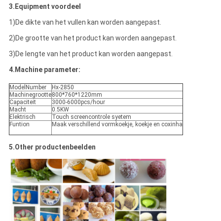
3.Equipment voordeel
1)De dikte van het vullen kan worden aangepast.
2)De grootte van het product kan worden aangepast.
3)De lengte van het product kan worden aangepast.
4.Machine parameter:
ModelNumber
Hx-2850
Machinegrootte
800*760*1220mm
Capaciteit
3000-6000pcs/hour
Macht
0.5KW
Elektrisch
Touch screencontrole syetem
Funtion
Maak verschillend vormkoekje, koekje en coxinha
5.Other productenbeelden