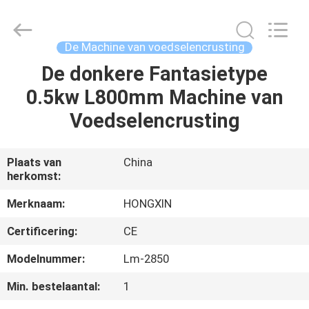
Star
Food
Machinery
Co.,
Ltd..
De Machine van voedselencrusting
All
Rights
Reserved.
De donkere Fantasietype
HUIS
0.5kw L800mm Machine van
PRODUCTEN
Voedselencrusting
VR-
Plaats van
China
herkomst:
SHOW
Merknaam:
HONGXIN
OVER
Certificering:
CE
ONS
Modelnummer:
Lm-2850
Min. bestelaantal:
1
FABRIEKSTOCHT