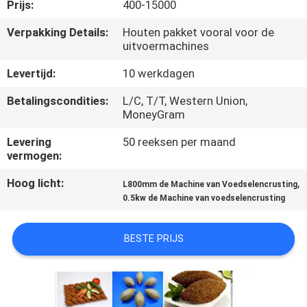
Prijs:
400-15000
KWALITEITSCONTROLE
Verpakking Details:
Houten pakket vooral voor de
uitvoermachines
NEEM
Levertijd:
10 werkdagen
CONTACT
Betalingscondities:
L/C, T/T, Western Union,
MoneyGram
MET
ONS
Levering
50 reeksen per maand
vermogen:
OP
Hoog licht:
,
L800mm de Machine van Voedselencrusting
0.5kw de Machine van voedselencrusting
NIEUWS
BESTE PRIJS
VRAAG
EEN
OFFERTE