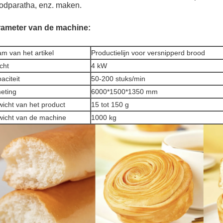
odparatha, enz. maken.
ameter van de machine:
m van het artikel
Productielijn voor versnipperd brood
cht
4 kW
aciteit
50-200 stuks/min
eting
6000*1500*1350 mm
icht van het product
15 tot 150 g
icht van de machine
1000 kg