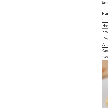
bro
Par
Naa
Kra
Cap
Afm
Gew
Gew