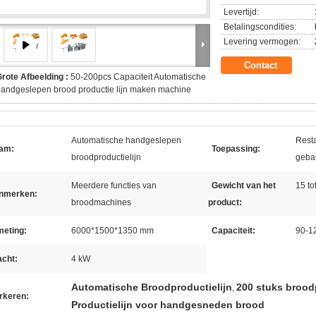
Levertijd:
Betalingscondities:
Levering vermogen:
Contact
rote Afbeelding :
50-200pcs Capaciteit Automatische
andgeslepen brood productie lijn maken machine
Automatische handgeslepen
Resta
am:
Toepassing:
broodproductielijn
geba
Meerdere functies van
Gewicht van het
15 to
nmerken:
broodmachines
product:
meting:
6000*1500*1350 mm
Capaciteit:
90-1
acht:
4 kW
Automatische Broodproductielijn
200 stuks brood
,
rkeren:
Productielijn voor handgesneden brood