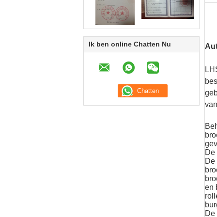
Ik ben online Chatten Nu
Aut
LH
bes
geb
van
Beh
bro
gev
De 
De 
bro
bro
en 
rol
bur
De 