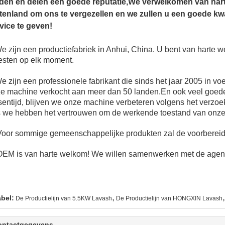
den en delen een goede reputatie,We verwelkomen van harte
tenland om ons te vergezellen en we zullen u een goede kwa
vice te geven!
e zijn een productiefabriek in Anhui, China. U bent van harte
testen op elk moment.
e zijn een professionele fabrikant die sinds het jaar 2005 in 
e machine verkocht aan meer dan 50 landen.En ook veel goed
sentijd, blijven we onze machine verbeteren volgens het verzoe
 we hebben het vertrouwen om de werkende toestand van onze
Voor sommige gemeenschappelijke produkten zal de voorberei
OEM is van harte welkom! We willen samenwerken met de agent
,
,
abel:
De Productielijn van 5.5KW Lavash
De Productielijn van HONGXIN Lavash
ontactgegevens