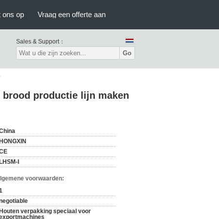
 ons op
Vraag een offerte aan
Sales & Support：
Go
e
 brood productie lijn maken
China
HONGXIN
CE
LHSM-I
Algemene voorwaarden:
1
negotiable
Houten verpakking speciaal voor
exportmachines