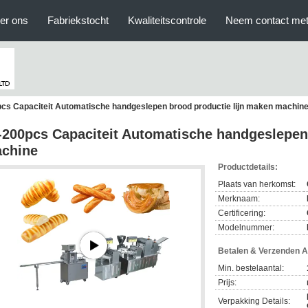
er ons
Fabriekstocht
Kwaliteitscontrole
Neem contact met
cs Capaciteit Automatische handgeslepen brood productie lijn maken machin
-200pcs Capaciteit Automatische handgeslepen
chine
Productdetails:
Plaats van herkomst:
Merknaam:
Certificering:
Modelnummer:
Betalen & Verzenden 
Min. bestelaantal:
Prijs:
Verpakking Details: