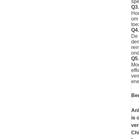
spe
Q3.
Hoo
om 
toe
Q4.
De 
dem
rei
ond
Q5.
Mod
eff
ver
ene
Bed
Anh
is 
ver
Chi