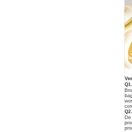
Vee
Q1.
Bro
bag
wor
con
Q2.
De 
pro
pro