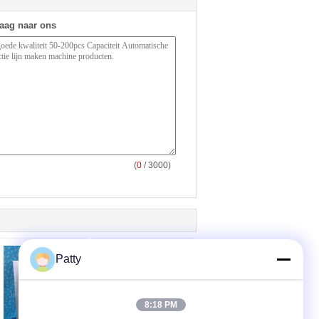
raag naar ons
(
0
/ 3000)
Patty
8:18 PM