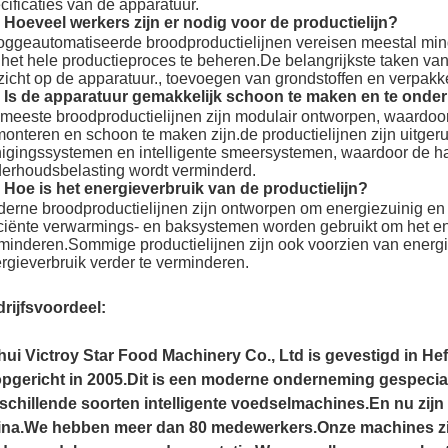
cificaties van de apparatuur.
 Hoeveel werkers zijn er nodig voor de productielijn?
ggeautomatiseerde broodproductielijnen vereisen meestal mind
het hele productieproces te beheren.De belangrijkste taken van
zicht op de apparatuur., toevoegen van grondstoffen en verpak
 Is de apparatuur gemakkelijk schoon te maken en te ond
meeste broodproductielijnen zijn modulair ontworpen, waardoor
onteren en schoon te maken zijn.de productielijnen zijn uitger
nigingssystemen en intelligente smeersystemen, waardoor de h
erhoudsbelasting wordt verminderd.
 Hoe is het energieverbruik van de productielijn?
erne broodproductielijnen zijn ontworpen om energiezuinig en mi
iciënte verwarmings- en baksystemen worden gebruikt om het en
minderen.Sommige productielijnen zijn ook voorzien van energ
rgieverbruik verder te verminderen.
rijfsvoordeel:
ui Victroy Star Food Machinery Co., Ltd is gevestigd in Hefe
opgericht in 2005.Dit is een moderne onderneming gespecial
schillende soorten intelligente voedselmachines.En nu zij
na.We hebben meer dan 80 medewerkers.Onze machines zij