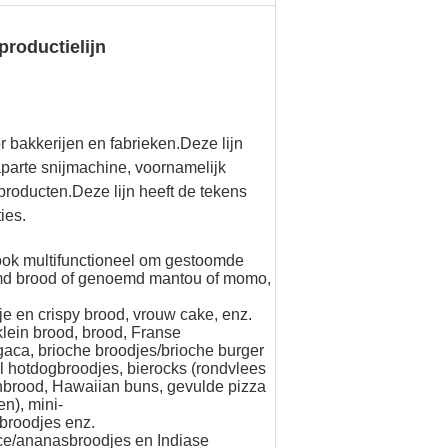
roductielijn
 bakkerijen en fabrieken.
Deze lijn
parte snijmachine, voornamelijk
producten.Deze lijn heeft de tekens
ies.
ook multifunctioneel om gestoomde
md brood of genoemd mantou of momo,
 en crispy brood, vrouw cake, enz.
lein brood, brood, Franse
pogaca, brioche broodjes/brioche burger
el hotdogbroodjes, bierocks (rondvlees
brood, Hawaiian buns, gevulde pizza
en), mini-
broodjes enz.
e/ananasbroodjes en Indiase