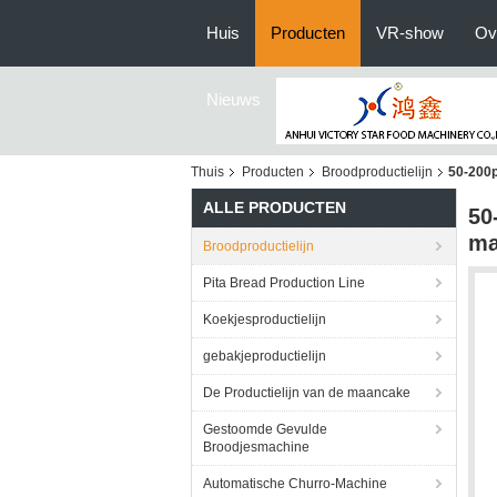
Huis
Producten
VR-show
Ov
Nieuws
Thuis
Producten
Broodproductielijn
50-200p
ALLE PRODUCTEN
50
ma
Broodproductielijn
Pita Bread Production Line
Koekjesproductielijn
gebakjeproductielijn
De Productielijn van de maancake
Gestoomde Gevulde
Broodjesmachine
Automatische Churro-Machine