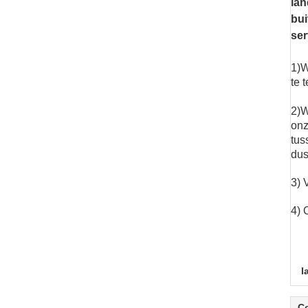
lan
bui
ser
1)W
te 
2)W
onz
tus
dus
3) 
4) 
l
C