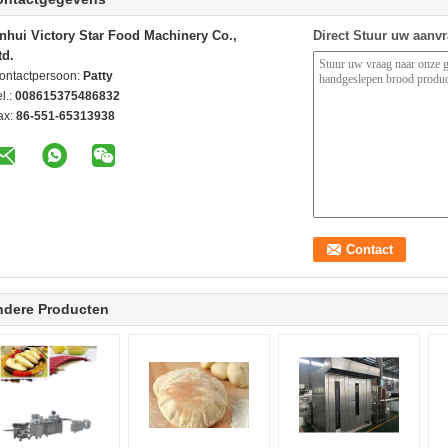
nhui Victory Star Food Machinery Co.,
Direct Stuur uw aanv
td.
ontactpersoon:
Patty
l.:
008615375486832
ax:
86-551-65313938
ndere Producten