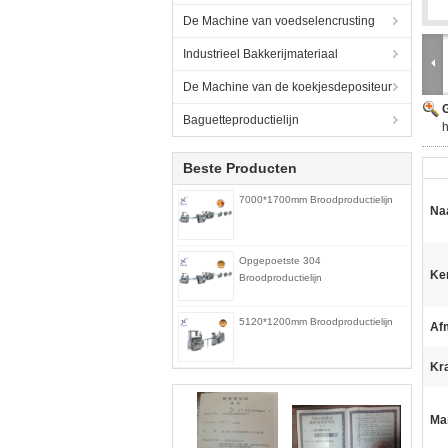
De Machine van voedselencrusting
Industrieel Bakkerijmateriaal
De Machine van de koekjesdepositeur
G
Baguetteproductielijn
h
Beste Producten
7000*1700mm Broodproductielijn
Na
Opgepoetste 304
Ke
Broodproductielijn
5120*1200mm Broodproductielijn
Af
Kr
Ma