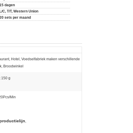
15 dagen
L/C, T/T, Western Union
20 sets per maand
urant, Hotel, Voedselfabriek maken verschillende
k, Broodwinkel
t 150 g
20Pcs/Min
productielijn
,