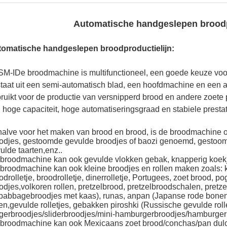
Automatische handgeslepen broodp
omatische handgeslepen broodproductielijn:
SM-I
De broodmachine is multifunctioneel, een goede keuze voor
taat uit een semi-automatisch blad, een hoofdmachine en een a
ruikt voor de productie van versnipperd brood en andere zoete 
 hoge capaciteit, hoge automatiseringsgraad en stabiele prestat
alve voor het maken van brood en brood, is de broodmachine 
odjes, gestoomde gevulde broodjes of baozi genoemd, gestoo
ulde taarten,enz..
broodmachine kan ook gevulde vlokken gebak, knapperig koekje
broodmachine kan ook kleine broodjes en rollen maken zoals: k
odrolletje, broodrolletje, dinerrolletje, Portugees, zoet brood, 
odjes,volkoren rollen, pretzelbrood, pretzelbroodschalen, pretz
babbagebroodjes met kaas), runas, anpan (Japanse rode bonen
len,gevulde rolletjes, gebakken piroshki (Russische gevulde roll
gerbroodjes/sliderbroodjes/mini-hamburgerbroodjes/hamburger
broodmachine kan ook Mexicaans zoet brood/conchas/pan dulc