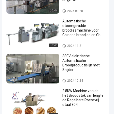
en grote
voedselfabrieken
Broodproductielijn
00:47
2025-09-28
Automatische
stoomgevulde
broodjesmachine voor
Chinese broodjes en Cha
Siu Bao-productielijn
Gestoomde Gevulde Broodjes
00:46
2024-11-21
machine
380V elektrische
Automatische
Broodproductielijn met
Snijder
Broodproductielijn
00:36
2024-10-24
2.5KW Machine van de
het Broodstok van lengte
de Regelbare Roestvrij
staal 304