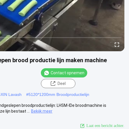
pen brood productie lijn maken machine
Contact opnemen
Deel
GXIN Lavash
#
5120*1200mm Broodproductielijn
dgeslepen broodproductielijn: LHSM-IDe broodmachine is
 lijn bestaat ...
Bekijk meer
Laat een bericht achter.