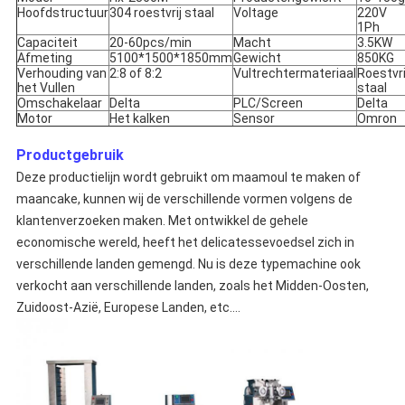
Hoofdstructuur
304 roestvrij staal
Voltage
220V
1Ph
Capaciteit
20-60pcs/min
Macht
3.5KW
Afmeting
5100*1500*1850mm
Gewicht
850KG
Verhouding van
2:8 of 8:2
Vultrechtermateriaal
Roestvri
het Vullen
staal
Omschakelaar
Delta
PLC/Screen
Delta
Motor
Het kalken
Sensor
Omron
Productgebruik
Deze productielijn wordt gebruikt om maamoul te maken of
maancake, kunnen wij de verschillende vormen volgens de
klantenverzoeken maken. Met ontwikkel de gehele
economische wereld, heeft het delicatessevoedsel zich in
verschillende landen gemengd. Nu is deze typemachine ook
verkocht aan verschillende landen, zoals het Midden-Oosten,
Zuidoost-Azië, Europese Landen, etc….