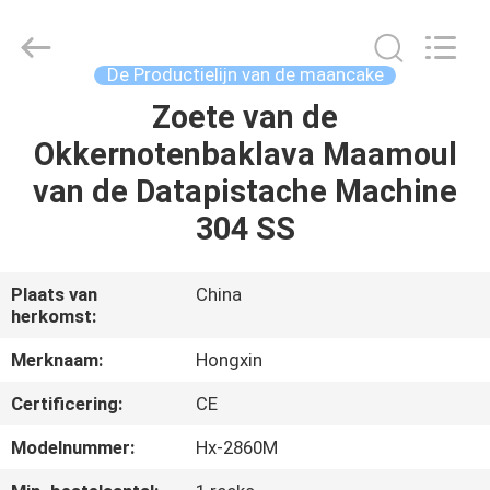
Star
Food
Machinery
Co.,
Ltd..
De Productielijn van de maancake
All
Rights
Reserved.
Zoete van de
HUIS
Okkernotenbaklava Maamoul
PRODUCTEN
van de Datapistache Machine
304 SS
VR-
SHOW
Plaats van
China
herkomst:
OVER
Merknaam:
Hongxin
ONS
Certificering:
CE
Modelnummer:
Hx-2860M
FABRIEKSTOCHT