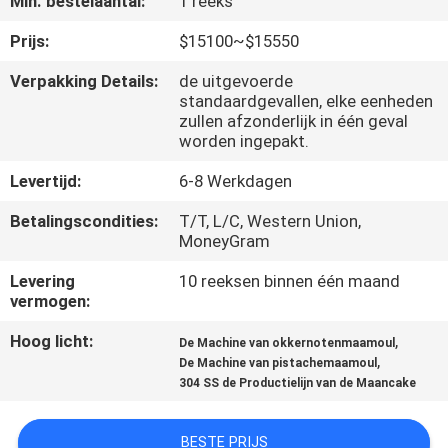
Min. bestelaantal:
1 reeks
KWALITEITSCONTROLE
Prijs:
$15100~$15550
Verpakking Details:
de uitgevoerde
standaardgevallen, elke eenheden
NEEM
zullen afzonderlijk in één geval
CONTACT
worden ingepakt.
MET
Levertijd:
6-8 Werkdagen
ONS
Betalingscondities:
T/T, L/C, Western Union,
OP
MoneyGram
Levering
10 reeksen binnen één maand
vermogen:
NIEUWS
Hoog licht:
,
De Machine van okkernotenmaamoul
,
De Machine van pistachemaamoul
VRAAG
304 SS de Productielijn van de Maancake
EEN
OFFERTE
BESTE PRIJS