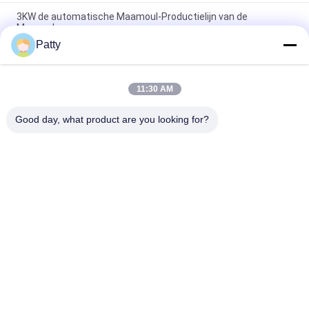
3KW de automatische Maamoul-Productielijn van de
Maancake
Patty
de Machines van de het Voedselproductie van 220V 1Ph
SS304 voor Maancake
11:30 AM
De autoproductielijn van de de Maancake van Encrusting 2KW
voor Voedselinstallatie
Good day, what product are you looking for?
populaire categorieën
Alle
Pita Bread 
Broodproductielijn
Production Line
Koekjesproductielijn
Gebakjeproductielijn
De Productielijn Van 
Gestoomde Gevulde 
De Maancake
Broodjesmachine