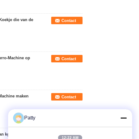
oekje die van de
Contact
urro-Machine op
Contact
 Machine maken
Contact
Patty
an kg/uur
Contact
12:22 AM