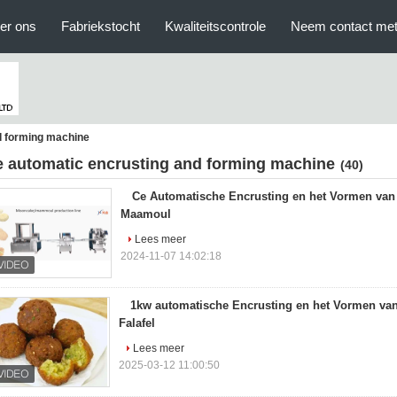
er ons
Fabriekstocht
Kwaliteitscontrole
Neem contact met
d forming machine
e automatic encrusting and forming machine
(40)
Ce Automatische Encrusting en het Vormen van
Maamoul
Lees meer
2024-11-07 14:02:18
1kw automatische Encrusting en het Vormen va
Falafel
Lees meer
2025-03-12 11:00:50