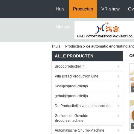
Huis
Producten
VR-show
Ov
Nieuws
Thuis
Producten
ce automatic encrusting an
c
ALLE PRODUCTEN
Broodproductielijn
Pita Bread Production Line
Koekjesproductielijn
gebakjeproductielijn
De Productielijn van de maancake
Gestoomde Gevulde
Broodjesmachine
Automatische Churro-Machine