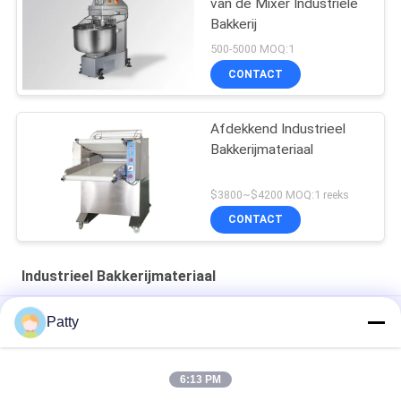
van de Mixer Industriële
Bakkerij
500-5000 MOQ:1
CONTACT
Afdekkend Industrieel
Bakkerijmateriaal
$3800~$4200 MOQ:1 reeks
CONTACT
Industrieel Bakkerijmateriaal
Het Ei van HONGXIN 1000w het Schilderen Machine voor
Patty
Ananascakes
3KW 304 Mixer van het Roestvrij staal80l de Planetarische Ei
6:13 PM