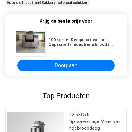
Auto die Industrieel Bakkerijmateriaal schikken
Krijg de beste prijs voor
100 kg-het Deegmixer van het
Capaciteits Industriële Brood met
de Controle van de
Knoopschakelaar
Doorgaan
Top Producten
12.5KG de
Spiraalvormige Mixer van
het brooddeeg