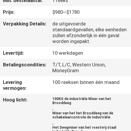
Min. bestelaantal:
1 reeks
KWALITEITSCONTROLE
Prijs:
$980~$1780
Verpakking Details:
de uitgevoerde
standaardgevallen, elke eenheden
NEEM
zullen afzonderlijk in één geval
CONTACT
worden ingepakt.
MET
Levertijd:
10 werkdagen
ONS
Betalingscondities:
T/T, L/C, Western Union,
OP
MoneyGram
Levering
100 reeksen binnen één maand
vermogen:
NIEUWS
Hoog licht:
100KG de industriële Mixer van het
Brooddeeg
VRAAG
,
Mixer van het het Brooddeeg van de
EEN
schakelaarcontrole de Industriële
,
OFFERTE
Het Deegmixer van het roestvrij staal