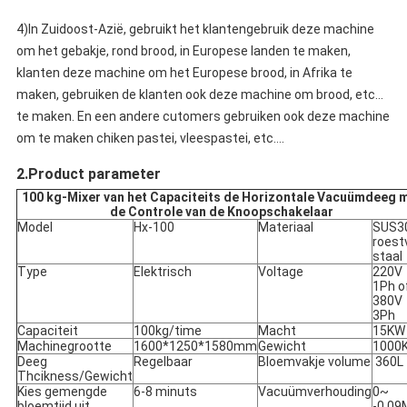
4)
In Zuidoost-Azië, gebruikt het klantengebruik deze machine
om het gebakje, rond brood, in Europese landen te maken,
klanten deze machine om het Europese brood, in Afrika te
maken, gebruiken de klanten ook deze machine om brood, etc…
te maken. En een andere cutomers gebruiken ook deze machine
om te maken chiken pastei, vleespastei, etc….
2.Product parameter
100 kg-Mixer van het Capaciteits de Horizontale Vacuümdeeg 
de Controle van de Knoopschakelaar
Model
Hx-100
Materiaal
SUS3
roestv
staal
Type
Elektrisch
Voltage
220V
1Ph o
380V
3Ph
Capaciteit
100kg/time
Macht
15KW
Machinegrootte
1600*1250*1580mm
Gewicht
1000
Deeg
Regelbaar
Bloemvakje volume
360L
Thcikness/Gewicht
Kies gemengde
6-8 minuts
Vacuümverhouding
0~
bloemtijd uit
-0.09