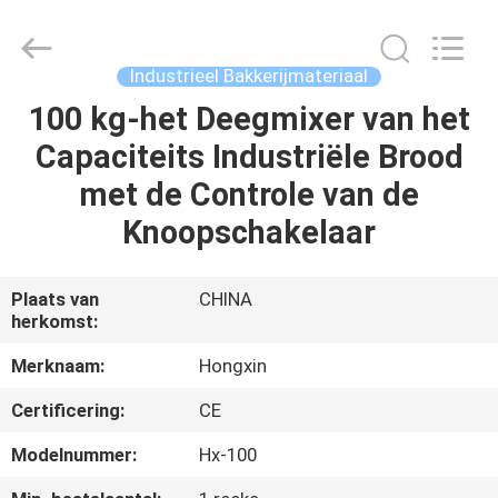
Star
Food
Machinery
Co.,
Ltd..
Industrieel Bakkerijmateriaal
All
Rights
Reserved.
100 kg-het Deegmixer van het
HUIS
Capaciteits Industriële Brood
PRODUCTEN
met de Controle van de
Knoopschakelaar
VR-
SHOW
Plaats van
CHINA
herkomst:
OVER
Merknaam:
Hongxin
ONS
Certificering:
CE
Modelnummer:
Hx-100
FABRIEKSTOCHT