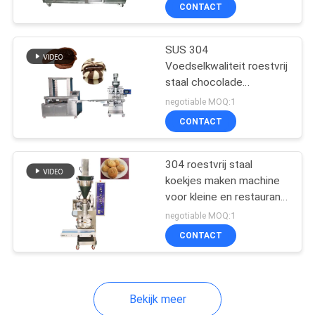
CONTACT
KWALITEITSCONTROLE
SUS 304
Voedselkwaliteit roestvrij
NEEM
staal chocolade
CONTACT
vloeibare vulstof koekjes
negotiable MOQ:1
maken Productielijn
MET
CONTACT
ONS
304 roestvrij staal
OP
koekjes maken machine
voor kleine en restaurant
NIEUWS
product voordeel
negotiable MOQ:1
CONTACT
VRAAG
EEN
Bekijk meer
OFFERTE