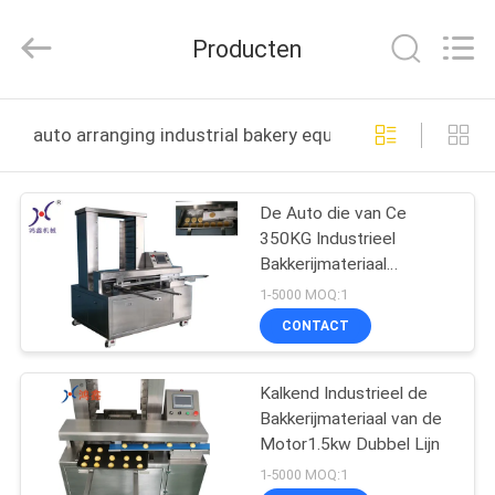
Star
Food
Machinery
Producten
Co.,
Ltd..
All
Rights
Reserved.
HUIS
auto arranging industrial bakery equipment online fabr
PRODUCTEN
De Auto die van Ce
350KG Industrieel
VR-
Bakkerijmateriaal
SHOW
schikken
1-5000 MOQ:1
CONTACT
OVER
Kalkend Industrieel de
ONS
Bakkerijmateriaal van de
Motor1.5kw Dubbel Lijn
FABRIEKSTOCHT
1-5000 MOQ:1