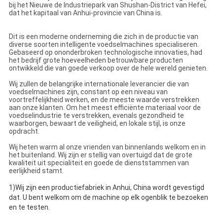
bij het Nieuwe de Industriepark van Shushan-District van Hefei,
dat het kapitaal van Anhui-provincie van China is.
Dit is een moderne onderneming die zich in de productie van
diverse soorten intelligente voedselmachines specialiseren.
Gebaseerd op ononderbroken technologische innovaties, had
het bedrijf grote hoeveelheden betrouwbare producten
ontwikkeld die van goede verkoop over de hele wereld genieten.
Wij zullen de belangrijke internationale leverancier die van
voedselmachines zijn, constant op een niveau van
voortreffelijkheid werken, en de meeste waarde verstrekken
aan onze klanten. Om het meest efficiënte materiaal voor de
voedselindustrie te verstrekken, evenals gezondheid te
waarborgen, bewaart de veiligheid, en lokale stijl, is onze
opdracht.
Wij heten warm al onze vrienden van binnenlands welkom en in
het buitenland. Wij zijn er stellig van overtuigd dat de grote
kwaliteit uit specialiteit en goede de dienststammen van
eerlijkheid stamt.
1)Wij zijn een productiefabriek in Anhui, China wordt gevestigd
dat. U bent welkom om de machine op elk ogenblik te bezoeken
en te testen.