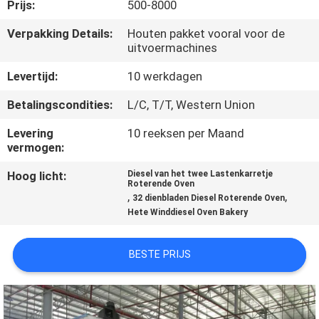
Prijs:
500-8000
KWALITEITSCONTROLE
Verpakking Details:
Houten pakket vooral voor de
uitvoermachines
NEEM
Levertijd:
10 werkdagen
CONTACT
Betalingscondities:
L/C, T/T, Western Union
MET
Levering
10 reeksen per Maand
ONS
vermogen:
OP
Hoog licht:
Diesel van het twee Lastenkarretje
Roterende Oven
,
,
32 dienbladen Diesel Roterende Oven
Hete Winddiesel Oven Bakery
NIEUWS
BESTE PRIJS
VRAAG
EEN
OFFERTE