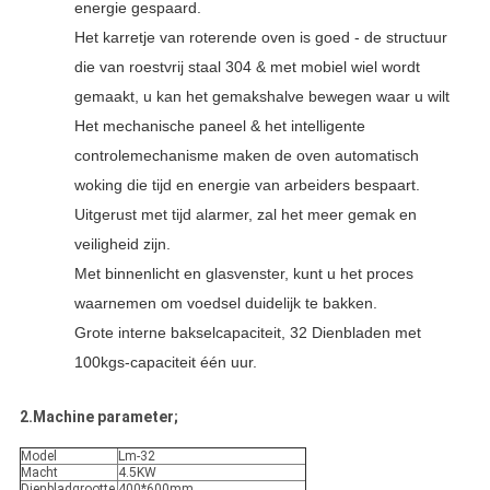
energie gespaard.
Het karretje van roterende oven is goed - de structuur
die van roestvrij staal 304 & met mobiel wiel wordt
gemaakt, u kan het gemakshalve bewegen waar u wilt
Het mechanische paneel & het intelligente
controlemechanisme maken de oven automatisch
woking die tijd en energie van arbeiders bespaart.
Uitgerust met tijd alarmer, zal het meer gemak en
veiligheid zijn.
Met binnenlicht en glasvenster, kunt u het proces
waarnemen om voedsel duidelijk te bakken.
Grote interne bakselcapaciteit, 32 Dienbladen met
100kgs-capaciteit één uur.
2.Machine parameter;
Model
Lm-32
Macht
4.5KW
Dienbladgrootte
400*600mm