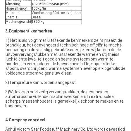
Afmeting
1820*2600*2450 (mm)
Hoge effiency
100kg/hr
Materiaal
Voedselrang 304 roestvrij staal
Energie
Diesel
Machinegewicht
1860 kg
3.Equipment kenmerken
1) Het is als volgt met uitstekende kenmerken: zelfs maakt de
brandkleur, het geavanceerd technisch hoge efficiënte macht-
besparing en de volledig gebruikte energie. en wij keuren de de
uitvoervervangstukken met uitstekende warme en stijfheids
luchtdichte kwaliteit goed en beste systeem om warm te
houden, en verminderen de hoeveelheid hitte, super sterke
stoom, overschrijdend warme systemen lever op elk ogenblik de
voldoende stoom volgens uw eisen.
2)Tempreture kan worden aangepast.
3)Wij leveren snel veilig vervangstukken, de gescheiden
automatische vullende machinewerken en. In extra, isoleer
scherpe messenhouders is gemakkelijk schoon te maken en te
handhaven.
4.Company voordeel
Anhui Victory Star Foodstuff Machinery Co. Ltd wordt gevestigd