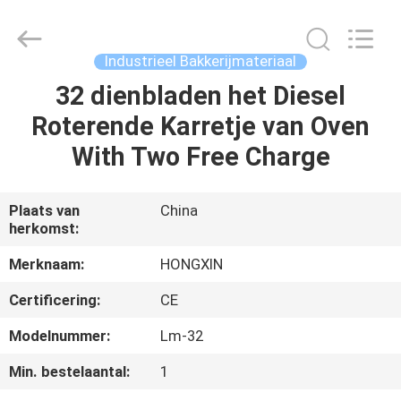
Star
Food
Machinery
Co.,
Ltd..
Industrieel Bakkerijmateriaal
All
Rights
Reserved.
32 dienbladen het Diesel
HUIS
Roterende Karretje van Oven
PRODUCTEN
With Two Free Charge
VR-
Plaats van
China
herkomst:
SHOW
Merknaam:
HONGXIN
OVER
Certificering:
CE
ONS
Modelnummer:
Lm-32
Min. bestelaantal:
1
FABRIEKSTOCHT