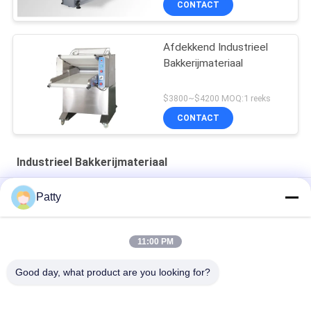
CONTACT
Afdekkend Industrieel
Bakkerijmateriaal
$3800~$4200 MOQ:1 reeks
CONTACT
Industrieel Bakkerijmateriaal
Het Ei van HONGXIN 1000w het Schilderen Machine voor
Patty
Ananascakes
3KW 304 Mixer van het Roestvrij staal80l de Planetarische Ei
11:00 PM
500 mm breedte 304 roestvrij staal roldeeg plaatmachine
Good day, what product are you looking for?
populaire categorieën
Alle