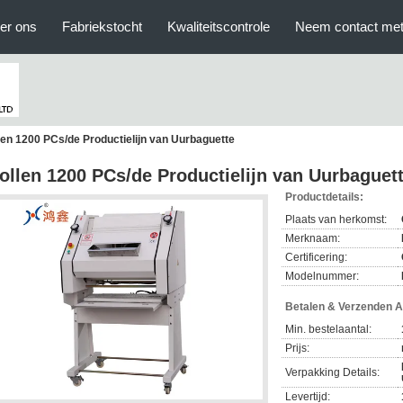
er ons
Fabriekstocht
Kwaliteitscontrole
Neem contact met
llen 1200 PCs/de Productielijn van Uurbaguette
rollen 1200 PCs/de Productielijn van Uurbaguet
Productdetails:
Plaats van herkomst:
Merknaam:
Certificering:
Modelnummer:
Betalen & Verzenden 
Min. bestelaantal:
Prijs:
Verpakking Details:
Levertijd: