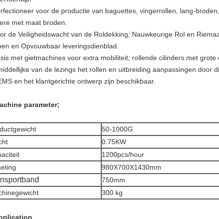
erfectioneer voor de productie van baguettes, vingerrollen, lang-broden
ere met maat broden.
oor de Veiligheidswacht van de Roldekking; Nauwkeurige Rol en Riema
men en Opvouwbaar leveringsdienblad.
sis met gietmachines voor extra mobiliteit; rollende cilinders met grote 
iddellijke van de lezings het rollen en uitbreiding aanpassingen door 
EMS en het klantgerichte ontwerp zijn beschikbaar.
achine parameter;
ductgewicht
50-1000G
cht
0.75KW
aciteit
1200pcs/hour
eting
980X700X1430mm
ansportband
750mm
hinegewicht
300 kg
pplication