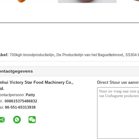
,
,
abel:
700kgh broodproductielijn
De Productielijn van het Baguettebrood
SS304 b
ontactgegevens
nhui Victory Star Food Machinery Co.,
Direct Stuur uw aanv
td.
ontactpersoon:
Patty
l.:
008615375486832
ax:
86-551-65313938