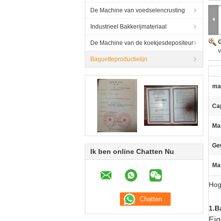
De Machine van voedselencrusting
Industrieel Bakkerijmateriaal
G
De Machine van de koekjesdepositeur
Baguetteproductielijn
mat
Cap
Ma
Ge
Ik ben online Chatten Nu
Ma
Hog
1.B
Eig