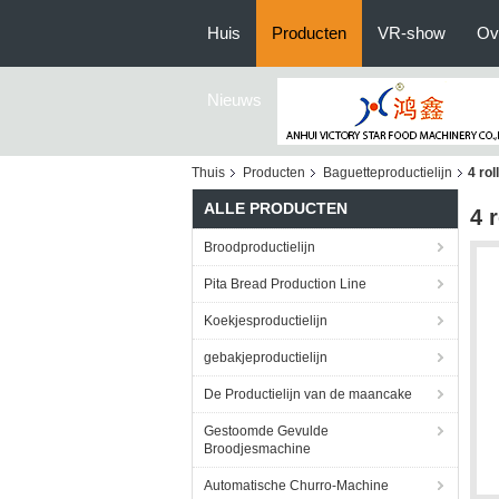
Huis
Producten
VR-show
Ov
Nieuws
Thuis
Producten
Baguetteproductielijn
4 ro
ALLE PRODUCTEN
4 
Broodproductielijn
Pita Bread Production Line
Koekjesproductielijn
gebakjeproductielijn
De Productielijn van de maancake
Gestoomde Gevulde
Broodjesmachine
Automatische Churro-Machine