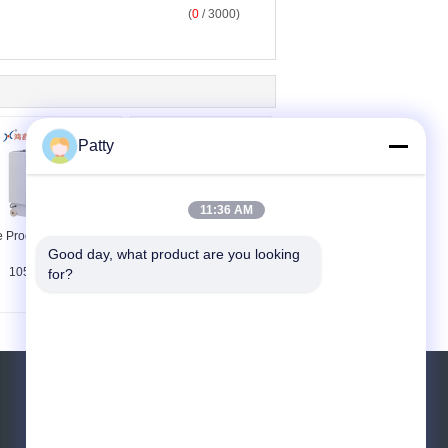
(
0
/ 3000)
Patty
11:36 AM
 Productielijn van Ce
De Vormdraaiers220v
Good day, what product are you looking 
2000kgs
0.75KW Baguette
1050X1300mm
Productielijn van het
for?
Baguette
deegbroodje
Vraag een offerte aan
Verzend