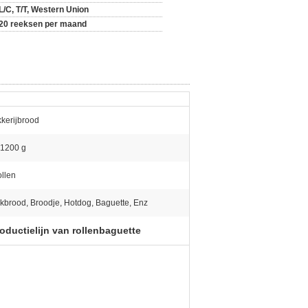
L/C, T/T, Western Union
20 reeksen per maand
kerijbrood
-1200 g
ollen
kbrood, Broodje, Hotdog, Baguette, Enz
oductielijn van rollenbaguette