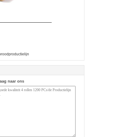
roodproductielijn
raag naar ons