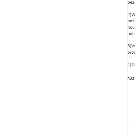
bez
2)W
onz
hou
heb
3)V
pro
4)O
4.O