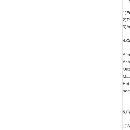
1)E
2)T
3)A
4.C
Anh
Anh
Onz
Maa
Het
hog
5.F
1)W