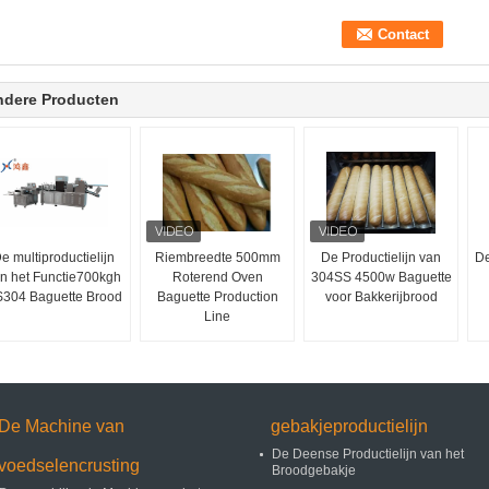
ndere Producten
e multiproductielijn
Riembreedte 500mm
De Productielijn van
De
n het Functie700kgh
Roterend Oven
304SS 4500w Baguette
304 Baguette Brood
Baguette Production
voor Bakkerijbrood
Line
De Machine van
gebakjeproductielijn
De Deense Productielijn van het
voedselencrusting
Broodgebakje