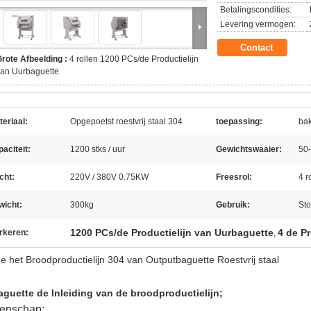
Betalingscondities:
Levering vermogen:
Contact
rote Afbeelding :
4 rollen 1200 PCs/de Productielijn
van Uurbaguette
eriaal:
Opgepoetst roestvrij staal 304
toepassing:
bak
aciteit:
1200 stks / uur
Gewichtswaaier:
50
cht:
220V / 380V 0.75KW
Freesrol:
4 r
wicht:
300kg
Gebruik:
Sto
1200 PCs/de Productielijn van Uurbaguette
4 de Pr
rkeren:
,
e het Broodproductielijn 304 van Outputbaguette Roestvrij staal
aguette de Inleiding van de broodproductielijn;
enschap: