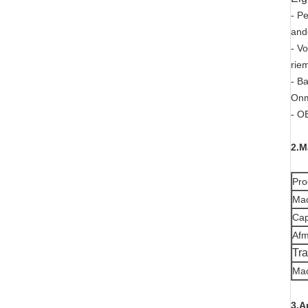
- P
and
- V
rie
- Ba
Onm
- O
2.M
Pro
Ma
Cap
Afm
Tr
Mac
3.A