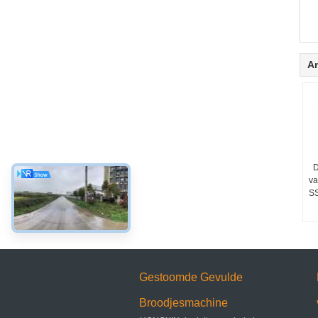
A
D
va
SS
Gestoomde Gevulde
Broodjesmachine