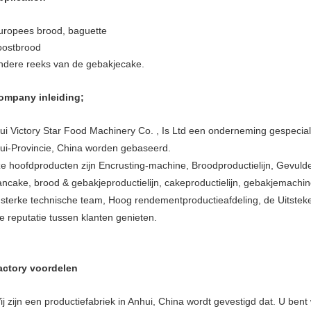
uropees brood, baguette
oostbrood
ndere reeks van de gebakjecake.
ompany inleiding;
ui Victory Star Food Machinery Co. , Is Ltd een onderneming gespecial
ui-Provincie, China worden gebaseerd.
e hoofdproducten zijn Encrusting-machine, Broodproductielijn, Gevulde
ncake, brood & gebakjeproductielijn, cakeproductielijn, gebakjemachin
 sterke technische team, Hoog rendementproductieafdeling, de Uitste
e reputatie tussen klanten genieten.
actory voordelen
ij zijn een productiefabriek in Anhui, China wordt gevestigd dat. U be