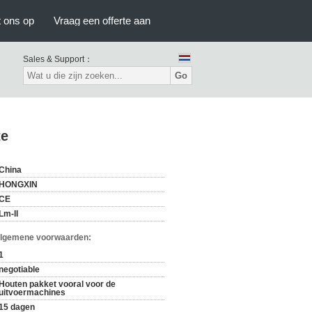
 ons op
Vraag een offerte aan
Sales & Support：
Go
te
China
HONGXIN
CE
Lm-II
Algemene voorwaarden:
1
negotiable
Houten pakket vooral voor de
uitvoermachines
15 dagen