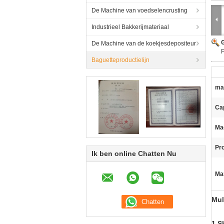
De Machine van voedselencrusting
Industrieel Bakkerijmateriaal
G
De Machine van de koekjesdepositeur
Baguetteproductielijn
mat
Cap
Ma
Pr
Ik ben online Chatten Nu
Ma
Mul
1.S