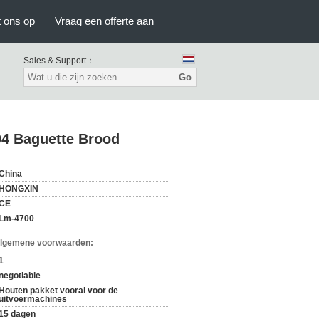
 ons op
Vraag een offerte aan
Sales & Support：
Go
04 Baguette Brood
China
HONGXIN
CE
Lm-4700
Algemene voorwaarden:
1
negotiable
Houten pakket vooral voor de
uitvoermachines
15 dagen