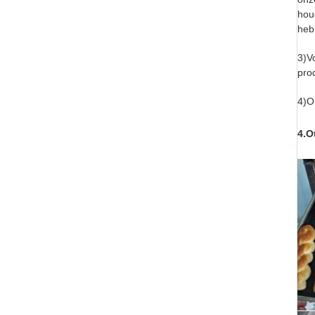
hou
heb
3)V
pro
4)O
4.O