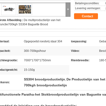
Betalingscondities:
Levering vermogen:
Contact
rote Afbeelding :
De multiproductielijn van het
Functie700kgh SS304 Baguette Brood
eriaal:
Opgepoetst roestvrij staal 304
toepassing:
Geba
aciteit:
300-700kgs/hour
Video:
Besc
chinegrootte:
7000*1700*1750mm
Riembreedte:
180-
oductgewicht:
15-150g
SS304 broodproductielijn
De Productielijn van he
,
rkeren:
700kgh broodproductielijn
tifunctionele Paratha-het Stokbroodproductielijn van Baguette v
hredded de Inleiding van de broodproductielijn;