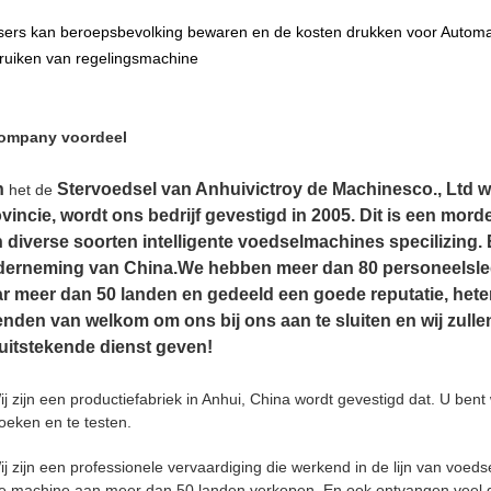
sers kan beroepsbevolking bewaren en de kosten drukken voor Automa
ruiken van regelingsmachine
ompany voordeel
n
Stervoedsel van Anhuivictroy de Machinesco., Ltd wo
het de
vincie, wordt ons bedrijf gevestigd in 2005. Dit is een mor
 diverse soorten intelligente voedselmachines specilizing. E
erneming van China.We hebben meer dan 80 personeelsled
r meer dan 50 landen en gedeeld een goede reputatie, heten
enden van welkom om ons bij ons aan te sluiten en wij zull
uitstekende dienst geven!
ij zijn een productiefabriek in Anhui, China wordt gevestigd dat. U be
oeken en te testen.
ij zijn een professionele vervaardiging die werkend in de lijn van voed
e machine aan meer dan 50 landen verkopen. En ook ontvangen veel g