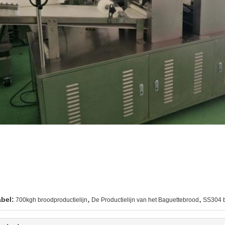
,
,
abel:
700kgh broodproductielijn
De Productielijn van het Baguettebrood
SS304 b