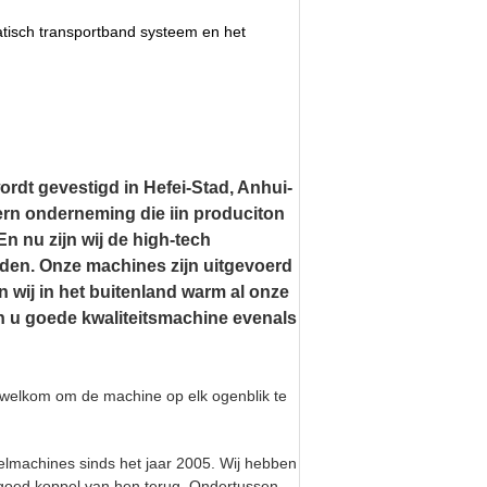
tisch transportband systeem en het
rdt gevestigd in Hefei-Stad, Anhui-
dern onderneming die iin produciton
n nu zijn wij de high-tech
en. Onze machines zijn uitgevoerd
 wij in het buitenland warm al onze
en u goede kwaliteitsmachine evenals
nt welkom om de machine op elk ogenblik te
selmachines sinds het jaar 2005. Wij hebben
oed koppel van hen terug. Ondertussen,