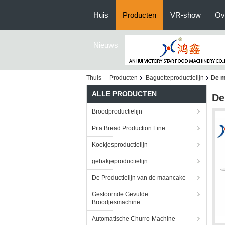
Huis
Producten
VR-show
Ov
Nieuws
Thuis
Producten
Baguetteproductielijn
De m
ALLE PRODUCTEN
De
Broodproductielijn
Pita Bread Production Line
Koekjesproductielijn
gebakjeproductielijn
De Productielijn van de maancake
Gestoomde Gevulde
Broodjesmachine
Automatische Churro-Machine