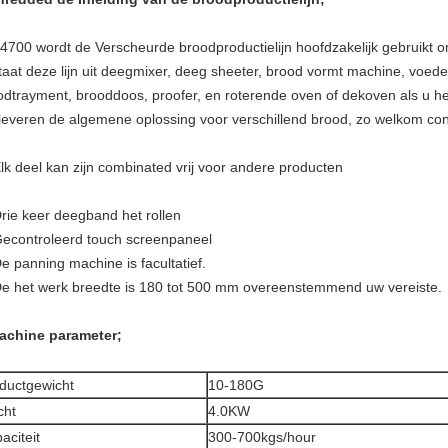
4700 wordt de Verscheurde broodproductielijn hoofdzakelijk gebruikt o
taat deze lijn uit deegmixer, deeg sheeter, brood vormt machine, voe
odtrayment, brooddoos, proofer, en roterende oven of dekoven als u he
 leveren de algemene oplossing voor verschillend brood, zo welkom con
lk deel kan zijn combinated vrij voor andere producten
rie keer deegband het rollen
Gecontroleerd touch screenpaneel
e panning machine is facultatief.
e het werk breedte is 180 tot 500 mm overeenstemmend uw vereiste.
achine parameter;
ductgewicht
10-180G
cht
4.0KW
aciteit
300-700kgs/hour