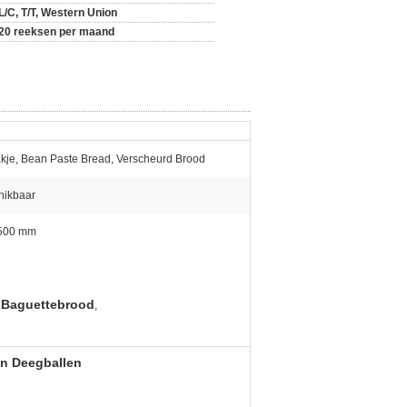
L/C, T/T, Western Union
20 reeksen per maand
kje, Bean Paste Bread, Verscheurd Brood
hikbaar
500 mm
t Baguettebrood
,
an Deegballen