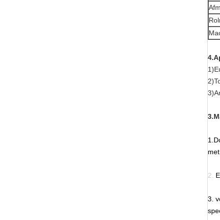
Afm
Rol
Mac
4.A
1)E
2)T
3)A
3.M
1.D
met
2.
E
3. 
spe