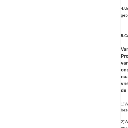
4.U
geb
5.C
Va
Pro
van
ond
naa
vri
de 
1)W
bez
2)W
onz