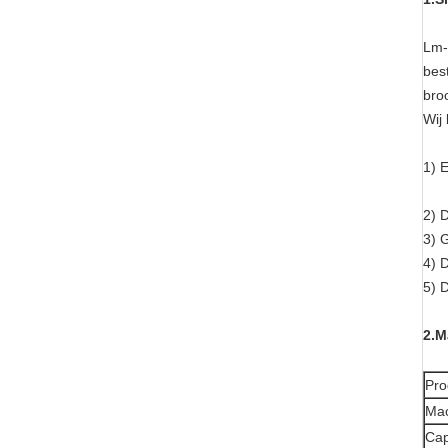
Lm-
bes
bro
Wij
1)
E
2)
D
3) 
4) D
5)
D
2.M
Pro
Ma
Cap