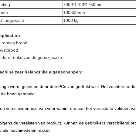
eting
7000*1700*1750mm
riem
180500mm
hinegewicht
1000 kg
pplication
uropees brood
oostbrood
ndere reeks van de gebakjecake.
achine zeer belangrijke eigenschappen;
ough wordt gekneed door drie PCs van gedrukt wiel. Het zachtere afd
 de hand gemaakt
en verscheidenheid van voermanier om aan het vereiste te voldoen van
volgens de vereisten van product, kunnen de gebruikers verschillend pr
ciale machinedelen maken