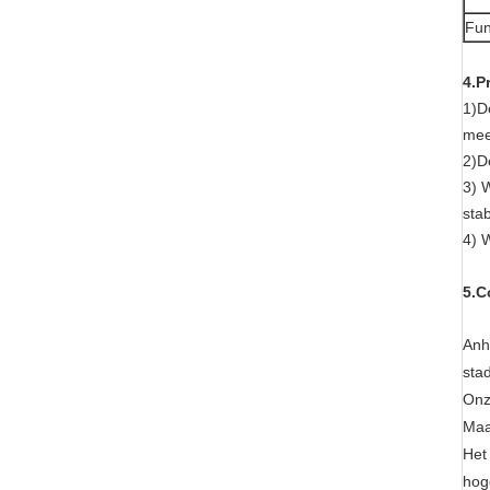
Fun
4.P
1)D
mee
2)D
3) 
stab
4) W
5.C
Anh
sta
Onz
Maa
Het
hog