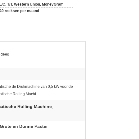
L/C, T/T, Western Union, MoneyGram
40 reeksen per maand
t deeg
tische de Drukmachine van 0,5 kW voor de
atische Rolling Machi
atische Rolling Machine
,
Grote en Dunne Pastei