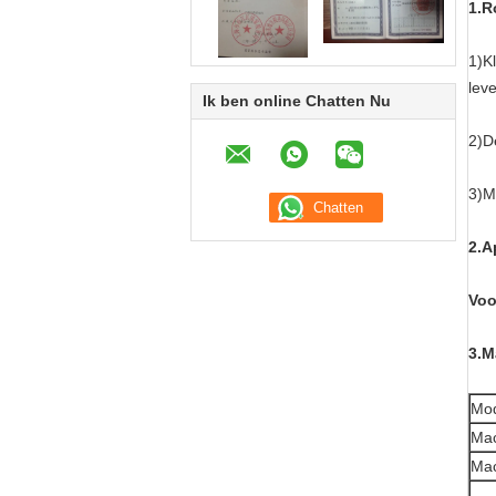
1.R
1)K
lev
Ik ben online Chatten Nu
2)D
3)Me
2.A
Voo
3.M
Mo
Mac
Mac