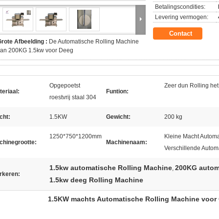
Betalingscondities:
Levering vermogen:
Contact
rote Afbeelding :
De Automatische Rolling Machine
van 200KG 1.5kw voor Deeg
Opgepoetst
Zeer dun Rolling he
eriaal:
Funtion:
roestvrij staal 304
cht:
1.5KW
Gewicht:
200 kg
1250*750*1200mm
Kleine Macht Automa
chinegrootte:
Machinenaam:
Verschillende Autom
1.5kw automatische Rolling Machine
200KG autom
,
rkeren:
1.5kw deeg Rolling Machine
1.5KW machts Automatische Rolling Machine voor 