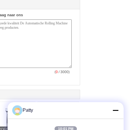
raag naar ons
(
0
/ 3000)
Patty
10:01 PM