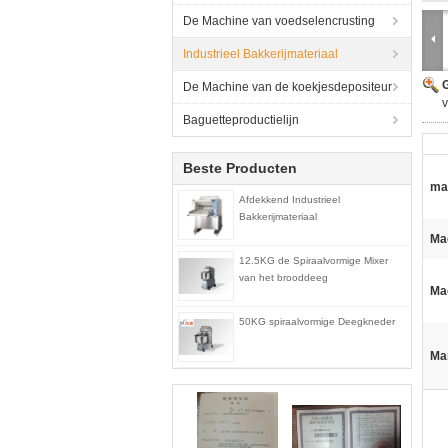
De Machine van voedselencrusting
Industrieel Bakkerijmateriaal
G
De Machine van de koekjesdepositeur
Baguetteproductielijn
Beste Producten
mat
Afdekkend Industrieel
Bakkerijmateriaal
Ma
12.5KG de Spiraalvormige Mixer
van het brooddeeg
Ma
50KG spiraalvormige Deegkneder
Ma