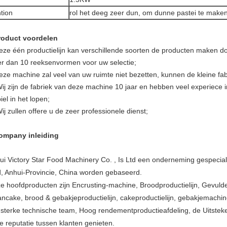
tion
rol het deeg zeer dun, om dunne pastei te make
roduct voordelen
eze één productielijn kan verschillende soorten de producten maken d
r dan 10 reeksenvormen voor uw selectie;
eze machine zal veel van uw ruimte niet bezetten, kunnen de kleine fab
Wij zijn de fabriek van deze machine 10 jaar en hebben veel experiece 
iel in het lopen;
ij zullen offere u de zeer professionele dienst;
ompany inleiding
ui Victory Star Food Machinery Co. , Is Ltd een onderneming gespecial
d, Anhui-Provincie, China worden gebaseerd.
e hoofdproducten zijn Encrusting-machine, Broodproductielijn, Gevulde
ncake, brood & gebakjeproductielijn, cakeproductielijn, gebakjemachin
 sterke technische team, Hoog rendementproductieafdeling, de Uitste
e reputatie tussen klanten genieten.