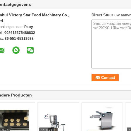
ontactgegevens
nhui Victory Star Food Machinery Co.,
Direct Stuur uw aanv
td.
ontactpersoon:
Patty
l.:
008615375486832
ax:
86-551-65313938
ndere Producten