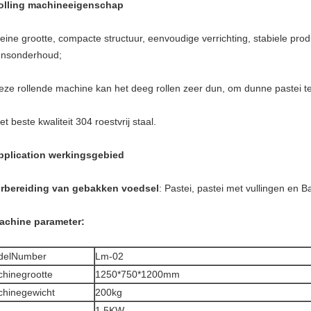
olling machineeigenschap
leine grootte, compacte structuur, eenvoudige verrichting, stabiele prod
ensonderhoud;
eze rollende machine kan het deeg rollen zeer dun, om dunne pastei t
t beste kwaliteit 304 roestvrij staal.
pplication werkingsgebied
rbereiding van gebakken voedsel
: Pastei, pastei met vullingen en
B
achine parameter:
delNumber
Lm-02
hinegrootte
1250*750*1200mm
hinegewicht
200kg
1.5KW