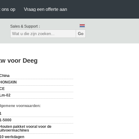
 ons op
Vraag een offerte aan
Sales & Support：
Go
kw voor Deeg
China
HONGXIN
CE
Lm-02
Algemene voorwaarden:
1
1-5000
Houten pakket vooral voor de
uitvoermachines
10 werkdagen