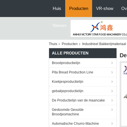
Huis
Producten
VR-show
Ov
Nieuws
Thuis
Producten
Industrieel Bakkerijmateriaal
ALLE PRODUCTEN
De
Broodproductielijn
Pita Bread Production Line
Koekjesproductielijn
gebakjeproductielijn
De Productielijn van de maancake
Gestoomde Gevulde
Broodjesmachine
Automatische Churro-Machine