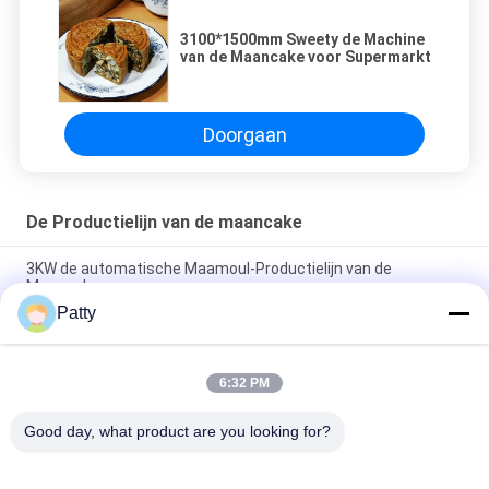
3100*1500mm Sweety de Machine
van de Maancake voor Supermarkt
Doorgaan
De Productielijn van de maancake
3KW de automatische Maamoul-Productielijn van de
Maancake
Patty
de Machines van de het Voedselproductie van 220V 1Ph
SS304 voor Maancake
6:32 PM
De autoproductielijn van de de Maancake van Encrusting 2KW
voor Voedselinstallatie
Good day, what product are you looking for?
populaire categorieën
Alle