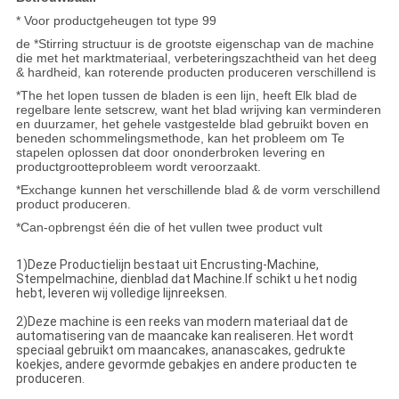
* Voor productgeheugen tot type 99
de *Stirring structuur is de grootste eigenschap van de machine
die met het marktmateriaal, verbeteringszachtheid van het deeg
& hardheid, kan roterende producten produceren verschillend is
*The het lopen tussen de bladen is een lijn, heeft Elk blad de
regelbare lente setscrew, want het blad wrijving kan verminderen
en duurzamer, het gehele vastgestelde blad gebruikt boven en
beneden schommelingsmethode, kan het probleem om Te
stapelen oplossen dat door ononderbroken levering en
productgrootteprobleem wordt veroorzaakt.
*Exchange kunnen het verschillende blad & de vorm verschillend
product produceren.
*Can-opbrengst één die of het vullen twee product vult
1)
Deze Productielijn bestaat uit Encrusting-Machine,
Stempelmachine, dienblad dat Machine.If schikt u het nodig
hebt, leveren wij volledige lijnreeksen.
2)
Deze machine is een reeks van modern materiaal dat de
automatisering van de maancake kan realiseren. Het wordt
speciaal gebruikt om maancakes, ananascakes, gedrukte
koekjes, andere gevormde gebakjes en andere producten te
produceren.