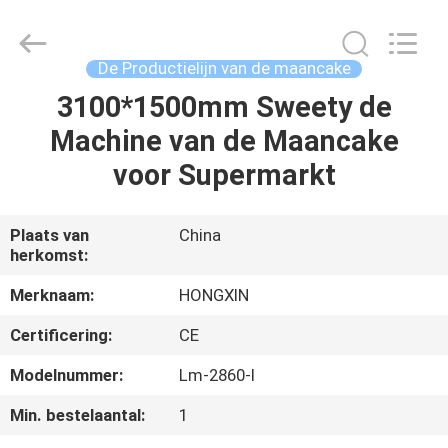
Star
Food
Machinery
Co.,
Ltd..
De Productielijn van de maancake
All
Rights
Reserved.
3100*1500mm Sweety de
HUIS
Machine van de Maancake
PRODUCTEN
voor Supermarkt
VR-
Plaats van
China
herkomst:
SHOW
Merknaam:
HONGXIN
OVER
Certificering:
CE
ONS
Modelnummer:
Lm-2860-I
Min. bestelaantal:
1
FABRIEKSTOCHT