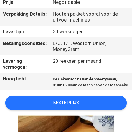
Prijs:
Negotioable
KWALITEITSCONTROLE
Verpakking Details:
Houten pakket vooral voor de
uitvoermachines
NEEM
Levertijd:
20 werkdagen
CONTACT
Betalingscondities:
L/C, T/T, Western Union,
MoneyGram
MET
ONS
Levering
20 reeksen per maand
vermogen:
OP
Hoog licht:
,
De Cakemachine van de Sweetymaan
3100*1500mm de Machine van de Maancake
NIEUWS
BESTE PRIJS
VRAAG
EEN
OFFERTE