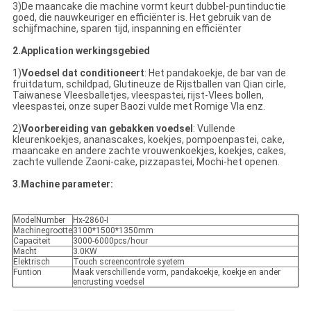
3)De maancake die machine vormt keurt dubbel-puntinductie
goed, die nauwkeuriger en efficiënter is. Het gebruik van de
schijfmachine, sparen tijd, inspanning en efficiënter
2.Application werkingsgebied
1)
Voedsel dat conditioneert
: Het pandakoekje, de bar van de
fruitdatum, schildpad, Glutineuze de Rijstballen van Qian cirle,
Taiwanese Vleesballetjes, vleespastei, rijst-Vlees bollen,
vleespastei, onze super Baozi vulde met Romige Vla enz.
2)
Voorbereiding van gebakken voedsel
: Vullende
kleurenkoekjes, ananascakes, koekjes, pompoenpastei, cake,
maancake en andere zachte vrouwenkoekjes, koekjes, cakes,
zachte vullende Zaoni-cake, pizzapastei, Mochi-het openen.
3.Machine parameter:
ModelNumber
Hx-2860-I
Machinegrootte
3100*1500*1350mm
Capaciteit
3000-6000pcs/hour
Macht
3.0KW
Elektrisch
Touch screencontrole syetem
Funtion
Maak verschillende vorm, pandakoekje, koekje en ander
encrusting voedsel