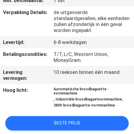
Min. bestelaantal:
1 set
KWALITEITSCONTROLE
Verpakking Details:
de uitgevoerde
standaardgevallen, elke eenheden
zullen afzonderlijk in één geval
worden ingepakt.
NEEM
CONTACT
Levertijd:
6-8 werkdagen
MET
Betalingscondities:
T/T, L/C, Western Union,
MoneyGram
ONS
OP
Levering
10 reeksen binnen één maand
vermogen:
Hoog licht:
Automatische broodbaguette-
NIEUWS
vormmachine
,
,
Industriële broodbaguetvormmachine
380V broodbaguette-vormmachine
VRAAG
EEN
BESTE PRIJS
OFFERTE