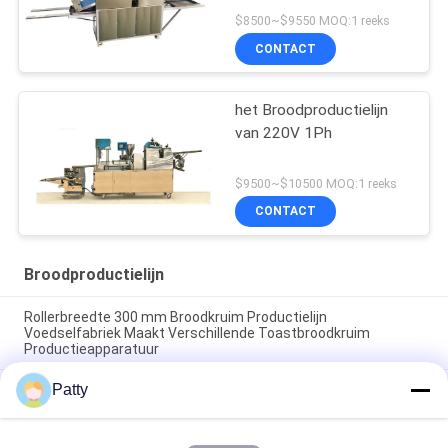
$8500~$9550 MOQ:1 reeks
CONTACT
het Broodproductielijn
van 220V 1Ph
$9500~$10500 MOQ:1 reeks
CONTACT
Broodproductielijn
Rollerbreedte 300 mm Broodkruim Productielijn
Voedselfabriek Maakt Verschillende Toastbroodkruim
Productieapparatuur
Patty
Het tekenen van een broodproductielijn met een aanpasbare
motor en baktemperatuur van 200250 graden Celsius
GeForce luchtkoeling broodproductielijn uitgerust met