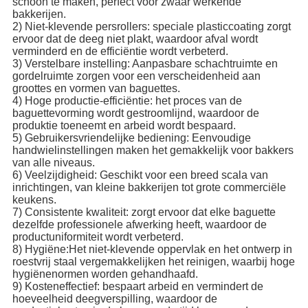
schoon te maken, perfect voor zwaar werkende
bakkerijen.
2) Niet-klevende persrollers: speciale plasticcoating zorgt
ervoor dat de deeg niet plakt, waardoor afval wordt
verminderd en de efficiëntie wordt verbeterd.
3) Verstelbare instelling: Aanpasbare schachtruimte en
gordelruimte zorgen voor een verscheidenheid aan
groottes en vormen van baguettes.
4) Hoge productie-efficiëntie: het proces van de
baguettevorming wordt gestroomlijnd, waardoor de
produktie toeneemt en arbeid wordt bespaard.
5) Gebruikersvriendelijke bediening: Eenvoudige
handwielinstellingen maken het gemakkelijk voor bakkers
van alle niveaus.
6) Veelzijdigheid: Geschikt voor een breed scala van
inrichtingen, van kleine bakkerijen tot grote commerciële
keukens.
7) Consistente kwaliteit: zorgt ervoor dat elke baguette
dezelfde professionele afwerking heeft, waardoor de
productuniformiteit wordt verbeterd.
8) Hygiëne:Het niet-klevende oppervlak en het ontwerp in
roestvrij staal vergemakkelijken het reinigen, waarbij hoge
hygiënenormen worden gehandhaafd.
9) Kosteneffectief: bespaart arbeid en vermindert de
hoeveelheid deegverspilling, waardoor de