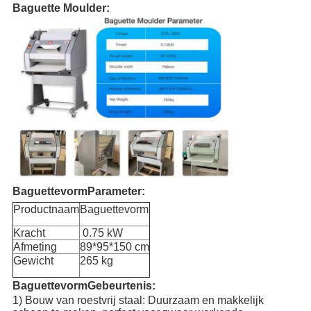
Baguette Moulder:
Baguettevorm
Parameter:
Productnaam
Baguettevorm
Kracht
0.75 kW
Afmeting
89*95*150 cm
Gewicht
265 kg
Baguettevorm
Gebeurtenis:
1) Bouw van roestvrij staal: Duurzaam en makkelijk