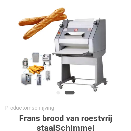
SITEMAP
PRIVACY
POLICY
Productomschrijving
Frans brood van roestvrij
staal
Schimmel