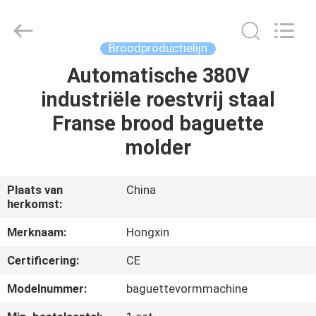
Star
Food
Machinery
Co.,
Ltd..
Broodproductielijn
All
Rights
Reserved.
Automatische 380V
HUIS
industriële roestvrij staal
PRODUCTEN
Franse brood baguette
molder
VR-
SHOW
Plaats van
China
herkomst:
OVER
Merknaam:
Hongxin
ONS
Certificering:
CE
Modelnummer:
baguettevormmachine
FABRIEKSTOCHT