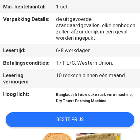
Min. bestelaantal:
1 set
KWALITEITSCONTROLE
Verpakking Details:
de uitgevoerde
standaardgevallen, elke eenheden
zullen afzonderlijk in één geval
NEEM
worden ingepakt.
CONTACT
Levertijd:
6-8 werkdagen
MET
Betalingscondities:
T/T, L/C, Western Union,
ONS
OP
Levering
10 reeksen binnen één maand
vermogen:
Hoog licht:
,
NIEUWS
Bangladesh touw cake rusk vormmachine
Dry Toast Forming Machine
VRAAG
BESTE PRIJS
EEN
OFFERTE