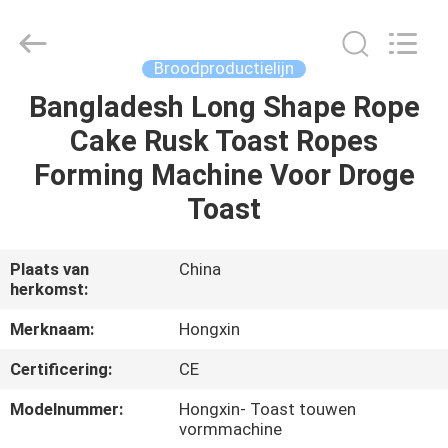
Star
Food
Machinery
Co.,
Ltd..
Broodproductielijn
All
Rights
Reserved.
Bangladesh Long Shape Rope
HUIS
Cake Rusk Toast Ropes
PRODUCTEN
Forming Machine Voor Droge
Toast
VR-
SHOW
Plaats van
China
herkomst:
OVER
Merknaam:
Hongxin
ONS
Certificering:
CE
Modelnummer:
Hongxin- Toast touwen
FABRIEKSTOCHT
vormmachine