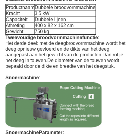
Productnaam
Dubbele broodvormmachine
Kracht
3.5 kW
Capaciteit
Dubbele lijnen
Afmeting
400 x 82 x 162 cm
Gewicht
750 kg
Tweevoudige broodvormmachinefunctie
:
Het derde deel: met de deegbrodvormmachine wordt het
deeg opnieuw gevloerd en de dikte van het deeg
aangepast aan het gewicht van de producten;Dan rol je
het deeg in touwen.De diameter van de touwen wordt
bepaald door de dikte en breedte van het deegstuk.
Snoermachine:
Snoermachine
Parameter: