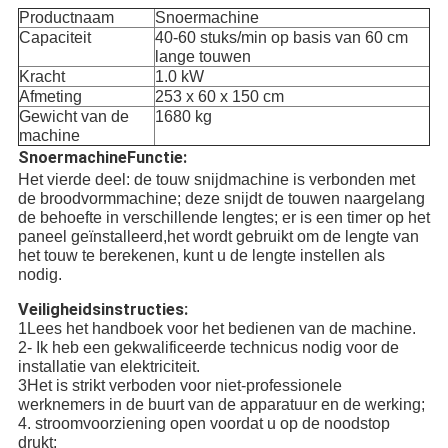
Productnaam
Snoermachine
Capaciteit
40-60 stuks/min op basis van 60 cm
lange touwen
Kracht
1.0 kW
Afmeting
253 x 60 x 150 cm
Gewicht van de
1680 kg
machine
Snoermachine
Functie:
Het vierde deel: de touw snijdmachine is verbonden met
de broodvormmachine; deze snijdt de touwen naargelang
de behoefte in verschillende lengtes; er is een timer op het
paneel geïnstalleerd,het wordt gebruikt om de lengte van
het touw te berekenen, kunt u de lengte instellen als
nodig.
Veiligheidsinstructies:
1Lees het handboek voor het bedienen van de machine.
2- Ik heb een gekwalificeerde technicus nodig voor de
installatie van elektriciteit.
3Het is strikt verboden voor niet-professionele
werknemers in de buurt van de apparatuur en de werking;
4. stroomvoorziening open voordat u op de noodstop
drukt;