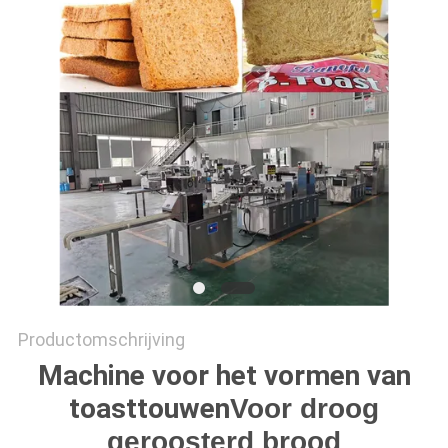
SITEMAP
PRIVACY
POLICY
Productomschrijving
Machine voor het vormen van
toasttouwen
Voor droog
geroosterd brood