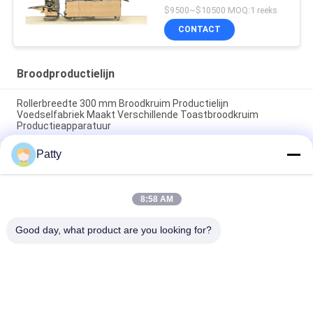
$9500~$10500 MOQ:1 reeks
CONTACT
Broodproductielijn
Rollerbreedte 300 mm Broodkruim Productielijn
Voedselfabriek Maakt Verschillende Toastbroodkruim
Productieapparatuur
Patty
Het tekenen van een broodproductielijn met een aanpasbare
motor en baktemperatuur van 200250 graden Celsius
GeForce luchtkoeling broodproductielijn uitgerust met
8:58 AM
combinatiestructuur video die een soepele broodproductie
garandeert
Good day, what product are you looking for?
populaire categorieën
Alle
Pita Bread 
Broodproductielijn
Production Line