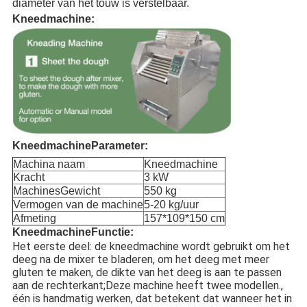
diameter van het touw is verstelbaar.
Kneedmachine:
Kneedmachine
Parameter:
Machina naam
Kneedmachine
Kracht
3 kW
Machines
Gewicht
550 kg
Vermogen van de machine
5-20 kg/uur
Afmeting
157*109*150 cm
Kneedmachine
Functie:
Het eerste deel: de kneedmachine wordt gebruikt om het
deeg na de mixer te bladeren, om het deeg met meer
gluten te maken, de dikte van het deeg is aan te passen
aan de rechterkant;Deze machine heeft twee modellen.,
één is handmatig werken, dat betekent dat wanneer het in