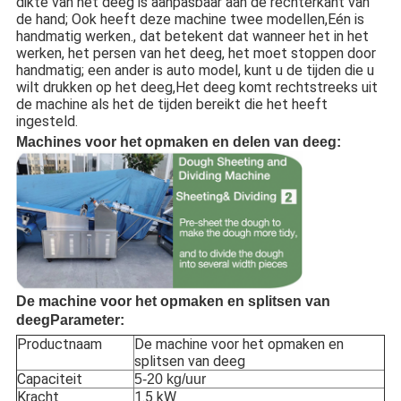
dikte van het deeg is aanpasbaar aan de rechterkant van
de hand; Ook heeft deze machine twee modellen,Eén is
handmatig werken., dat betekent dat wanneer het in het
werken, het persen van het deeg, het moet stoppen door
handmatig; een ander is auto model, kunt u de tijden die u
wilt drukken op het deeg,Het deeg komt rechtstreeks uit
de machine als het de tijden bereikt die het heeft
ingesteld.
Machines voor het opmaken en delen van deeg:
De machine voor het opmaken en splitsen van
deeg
Parameter:
Productnaam
De machine voor het opmaken en
splitsen van deeg
Capaciteit
5-20 kg/uur
Kracht
1.5 kW