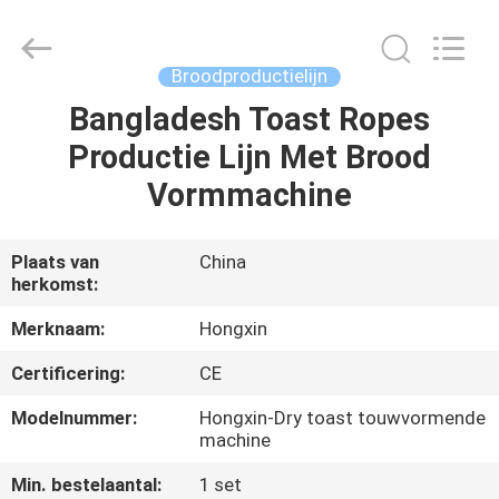
Star
Food
Machinery
Co.,
Ltd..
Broodproductielijn
All
Rights
Reserved.
Bangladesh Toast Ropes
HUIS
Productie Lijn Met Brood
PRODUCTEN
Vormmachine
VR-
Plaats van
China
herkomst:
SHOW
Merknaam:
Hongxin
OVER
Certificering:
CE
ONS
Modelnummer:
Hongxin-Dry toast touwvormende
machine
FABRIEKSTOCHT
Min. bestelaantal:
1 set