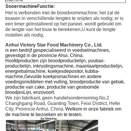
Snoermachine
Functie:
Het is verbonden met de broodvormmachine; het zal de
touwen in verschillende lengtes te snijden als nodig; er is
een timer geïnstalleerd op het paneel, wordt gebruikt om
de lengte van het touw te berekenen,U kunt de lengte
instellen als nodig.
Anhui Victory Star Food Machinery Co., Ltd.
is een bedrijf gespecialiseerd in voedselmachines,
gevestigd in de provincie Ahui, China.
Hoofdproducten zijn broodproductielijn, youtiao-
productielijn, inkrustingsmachine, maantaartproductielijn,
energiebalmachine, koekjesdepositor, kubba-
machine,Gevulde koekjesmachines en andere
voedingsmiddelen met vulling, brood
productie van gebak,
productie van cake, productie van gestoomde
broodjes
Lijn, enzovoort.
We zijn fabrikant, geen handelsonderneming.
No.2
Changhgang Road, Guanting Town, Feixi District, Hefei
City, Provincie Anhui, China.
Welkom in onze fabriek om
de machine te bezoeken en te testen.