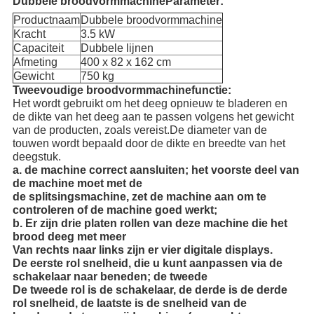
Dubbele broodvormmachine
Parameter:
Productnaam
Dubbele broodvormmachine
Kracht
3.5 kW
Capaciteit
Dubbele lijnen
Afmeting
400 x 82 x 162 cm
Gewicht
750 kg
Tweevoudige broodvormmachinefunctie
:
Het wordt gebruikt om het deeg opnieuw te bladeren en
de dikte van het deeg aan te passen volgens het gewicht
van de producten, zoals vereist.De diameter van de
touwen wordt bepaald door de dikte en breedte van het
deegstuk.
a. de machine correct aansluiten; het voorste deel van
de machine moet met de
de splitsingsmachine, zet de machine aan om te
controleren of de machine goed werkt;
b. Er zijn drie platen rollen van deze machine die het
brood deeg met meer
Van rechts naar links zijn er vier digitale displays.
De eerste rol snelheid, die u kunt aanpassen via de
schakelaar naar beneden; de tweede
De tweede rol is de schakelaar, de derde is de derde
rol snelheid, de laatste is de snelheid van de