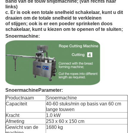
band van de touw snijdmachine; (van rechts naar
links)
c. Er is ook een totale snelheid schakelaar, kunt u dit
draaien om de totale snelheid te verkleinen
of stijgen; ook is er een poeder sprinkelen doos
schakelaar, kunt u kiezen om te openen of te sluiten;
Snoermachine:
Snoermachine
Parameter:
Productnaam
Snoermachine
Capaciteit
40-60 stuks/min op basis van 60 cm
lange touwen
Kracht
1.0 kW
Afmeting
253 x 60 x 150 cm
Gewicht van de
1680 kg
machine