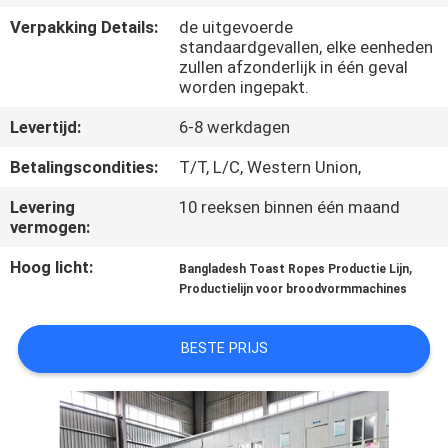
Verpakking Details:
de uitgevoerde
KWALITEITSCONTROLE
standaardgevallen, elke eenheden
zullen afzonderlijk in één geval
worden ingepakt.
NEEM
Levertijd:
6-8 werkdagen
CONTACT
Betalingscondities:
T/T, L/C, Western Union,
MET
ONS
Levering
10 reeksen binnen één maand
vermogen:
OP
Hoog licht:
,
Bangladesh Toast Ropes Productie Lijn
Productielijn voor broodvormmachines
NIEUWS
BESTE PRIJS
VRAAG
EEN
OFFERTE