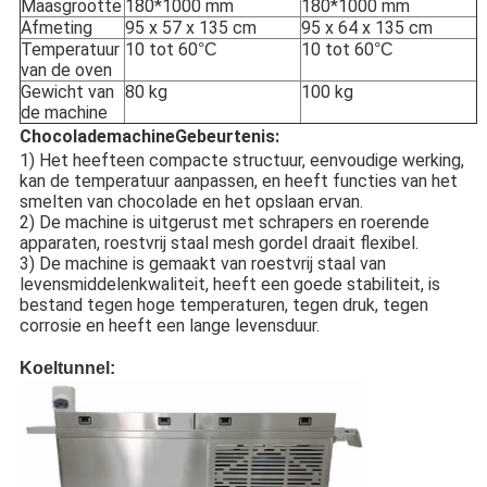
Maasgrootte
180*1000 mm
180*1000 mm
Afmeting
95 x 57 x 135 cm
95 x 64 x 135 cm
Temperatuur
10 tot 60
10 tot 60
°C
°C
van de oven
Gewicht van
80 kg
100 kg
de machine
Chocolademachine
Gebeurtenis:
1) Het heeft
een compacte structuur, eenvoudige werking,
kan de temperatuur aanpassen, en heeft functies van het
smelten van chocolade en het opslaan ervan.
2) De machine is uitgerust met schrapers en roerende
apparaten, roestvrij staal mesh gordel draait flexibel.
3) De machine is gemaakt van roestvrij staal van
levensmiddelenkwaliteit, heeft een goede stabiliteit, is
bestand tegen hoge temperaturen, tegen druk, tegen
corrosie en heeft een lange levensduur.
Koeltunnel: