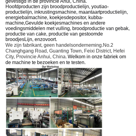
gevestigd in de provincie Ahui, China.
Hoofdproducten zijn broodproductielijn, youtiao-
productielijn, inkrustingsmachine, maantaartproductielijn,
energiebalmachine, koekjesdepositor, kubba-
machine,Gevulde koekjesmachines en andere
voedingsmiddelen met vulling, brood
productie van gebak,
productie van cake, productie van gestoomde
broodjes
Lijn, enzovoort.
We zijn fabrikant, geen handelsonderneming.
No.2
Changhgang Road, Guanting Town, Feixi District, Hefei
City, Provincie Anhui, China.
Welkom in onze fabriek om
de machine te bezoeken en te testen.