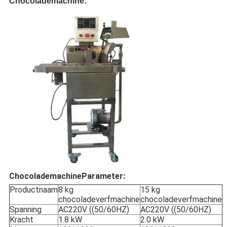
Chocolademachine:
Chocolademachine
Parameter:
Productnaam
8 kg
15 kg
chocoladeverfmachine
chocoladeverfmachine
Spanning
AC220V ((50/60HZ)
AC220V ((50/60HZ)
Kracht
1.8 kW
2.0 kW