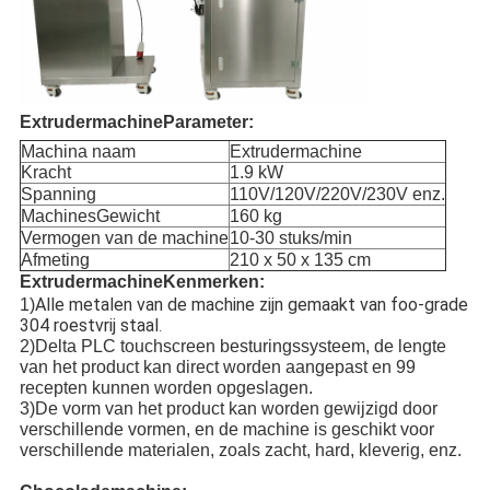
Extrudermachine
Parameter:
Machina naam
Extrudermachine
Kracht
1.9 kW
Spanning
110V/120V/220V/230V enz.
Machines
Gewicht
160 kg
Vermogen van de machine
10-30 stuks/min
Afmeting
210 x 50 x 135 cm
Extrudermachine
Kenmerken:
Alle metalen van de machine zijn gemaakt van foo-grade
1)
304 roestvrij staal
.
2)
Delta PLC touchscreen besturingssysteem, de lengte
van het product kan direct worden aangepast en 99
recepten kunnen worden opgeslagen.
3)
De vorm van het product kan worden gewijzigd door
verschillende vormen, en de machine is geschikt voor
verschillende materialen, zoals zacht, hard, kleverig, enz.