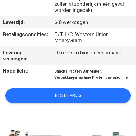
zullen afzonderlijk in één geval
worden ingepakt.
KWALITEITSCONTROLE
Levertijd:
6-8 werkdagen
NEEM
Betalingscondities:
T/T, L/C, Western Union,
MoneyGram
CONTACT
MET
Levering
10 reeksen binnen één maand
vermogen:
ONS
Hoog licht:
,
Snacks Protein Bar Maker
OP
Verpakkingsmachine Proteinbar-machine
NIEUWS
BESTE PRIJS
VRAAG
EEN
OFFERTE