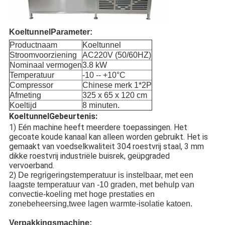
Koeltunnel
Parameter:
Productnaam
Koeltunnel
Stroomvoorziening
AC220V (50/60HZ)
Nominaal vermogen
3.8 kW
Temperatuur
-
10 -- +10
°C
Compressor
Chinese merk 1*2P
Afmeting
325 x 65 x 120 cm
Koeltijd
8 minuten.
Koeltunnel
Gebeurtenis:
1) Eén machine heeft meerdere toepassingen. Het
gecoate koude kanaal kan alleen worden gebruikt. Het is
gemaakt van voedselkwaliteit 304 roestvrij staal, 3 mm
dikke roestvrij industriële buisrek, geüpgraded
vervoerband.
2) De regrigeringstemperatuur is instelbaar, met een
laagste temperatuur van -10 graden, met behulp van
convectie-koeling met hoge prestaties en
zonebeheersing,twee lagen warmte-isolatie katoen.
Verpakkingsmachine: