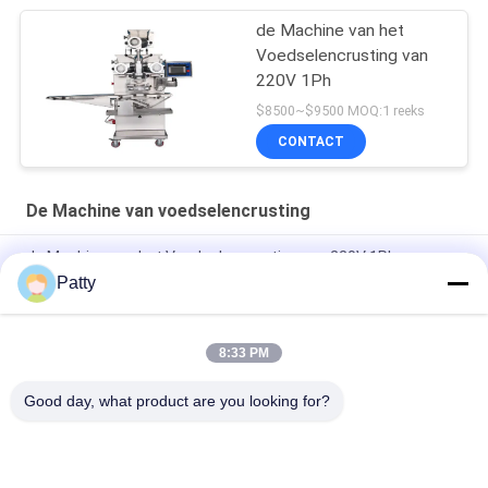
de Machine van het
Voedselencrusting van
220V 1Ph
$8500~$9500 MOQ:1 reeks
CONTACT
De Machine van voedselencrusting
de Machine van het Voedselencrusting van 220V 1Ph voor
Maancake
Patty
OEM HONGXIN 760*1220mm de Machine van Ananastaartjes
8:33 PM
Drie Vultrechters 1700*920mm Machine van
Voedselencrusting
Good day, what product are you looking for?
populaire categorieën
Alle