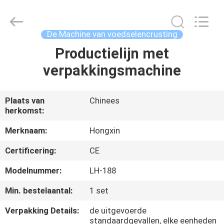
Star
Food
Machinery
Co.,
Ltd..
De Machine van voedselencrusting
All
Rights
Reserved.
Productielijn met
HUIS
verpakkingsmachine
PRODUCTEN
Plaats van
Chinees
herkomst:
VR-
SHOW
Merknaam:
Hongxin
Certificering:
CE
OVER
Modelnummer:
LH-188
ONS
Min. bestelaantal:
1 set
Verpakking Details:
de uitgevoerde
FABRIEKSTOCHT
standaardgevallen, elke eenheden