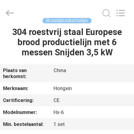
Star
Food
Machinery
Co.,
Ltd..
Broodproductielijn
All
Rights
Reserved.
304 roestvrij staal Europese
HUIS
brood productielijn met 6
PRODUCTEN
messen Snijden 3,5 kW
VR-
Plaats van
China
herkomst:
SHOW
Merknaam:
Hongxin
OVER
Certificering:
CE
ONS
Modelnummer:
Hx-6
Min. bestelaantal:
1 set
FABRIEKSTOCHT