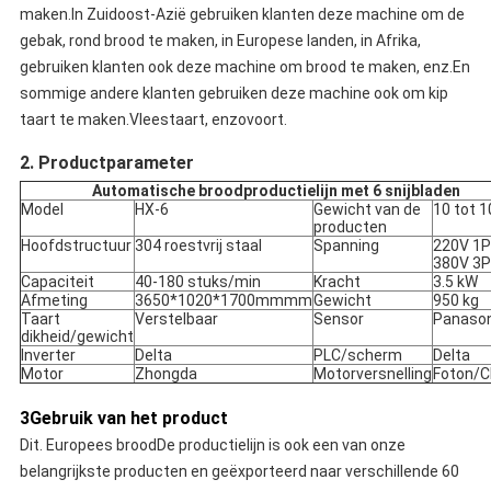
maken.
In Zuidoost-Azië gebruiken klanten deze machine om de
gebak, rond brood te maken, in Europese landen, in Afrika,
gebruiken klanten ook deze machine om brood te maken, enz.En
sommige andere klanten gebruiken deze machine ook om kip
taart te maken.Vleestaart, enzovoort.
2. Productparameter
Automatische broodproductielijn met 6 snijbladen
Model
HX-6
Gewicht van de
10 tot 1
producten
Hoofdstructuur
304 roestvrij staal
Spanning
220V 1P
380V 3
Capaciteit
40-180 stuks/min
Kracht
3.5 kW
Afmeting
3650*1020*1700mmmm
Gewicht
950 kg
Taart
Verstelbaar
Sensor
Panason
dikheid/gewicht
Inverter
Delta
PLC/scherm
Delta
Motor
Zhongda
Motorversnelling
Foton/C
3Gebruik van het product
Dit.
Europees brood
De productielijn is ook een van onze
belangrijkste producten en geëxporteerd naar verschillende 60