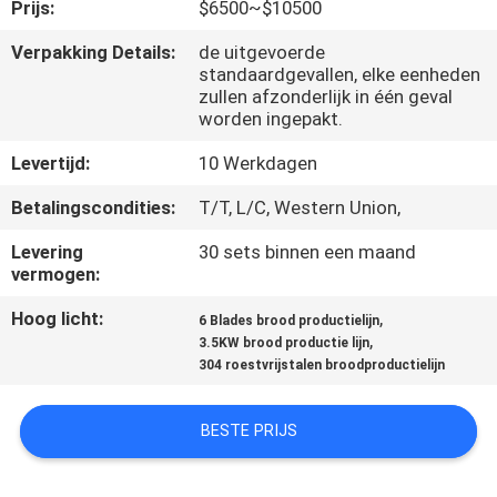
Prijs:
$6500~$10500
KWALITEITSCONTROLE
Verpakking Details:
de uitgevoerde
standaardgevallen, elke eenheden
zullen afzonderlijk in één geval
NEEM
worden ingepakt.
CONTACT
Levertijd:
10 Werkdagen
MET
Betalingscondities:
T/T, L/C, Western Union,
ONS
Levering
30 sets binnen een maand
OP
vermogen:
Hoog licht:
,
6 Blades brood productielijn
NIEUWS
,
3.5KW brood productie lijn
304 roestvrijstalen broodproductielijn
VRAAG
BESTE PRIJS
EEN
OFFERTE