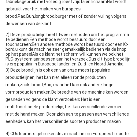
fabrieksgebruik met volledig roestvrijstalen lichaam
Het wordt
gebruikt voor het maken van Europees
brood,Pao,Bun,longbrood,burger met of zonder vulling volgens
de wensen van de klant.
2) Deze productielijn heeft twee methoden om het programma
te bedienen.Een methode wordt bestuurd door een
touchscreen;Een andere methode wordt bestuurd door een IC-
bord,u kunt de machine zeer gemakkelijk bedienen via de knop
op het paneelAls de klant het scherm wil, kunnen we ook het
PLC-systeem aanpassen aan het verzoek.Dus dit type brood lijn
is erg populair in Europese landen en Zuid- en Noord-Amerika.
3) Deze broodlijn is ook een van onze meest populaire
productielijnen, het kan niet alleen ronde producten
maken,zoals brood,Bao, maar het kan ook andere lange
vormproducten maken;De breedte van de machine kan worden
gesneden volgens de klant verzoeken; Het is een
multifunctionele productielijn, het kan verschillende vormen
met de hand maken. Door zich aan te passen aan verschillende
eenheden, kan het verschillende soorten producten maken.
4) C
Ustoomers gebruiken deze machine om Europees brood te