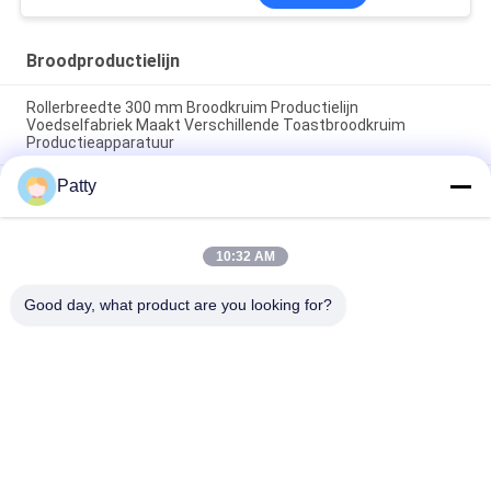
Broodproductielijn
Rollerbreedte 300 mm Broodkruim Productielijn
Voedselfabriek Maakt Verschillende Toastbroodkruim
Productieapparatuur
Patty
Het tekenen van een broodproductielijn met een aanpasbare
motor en baktemperatuur van 200250 graden Celsius
GeForce luchtkoeling broodproductielijn uitgerust met
10:32 AM
combinatiestructuur video die een soepele broodproductie
garandeert
Good day, what product are you looking for?
populaire categorieën
Alle
Pita Bread 
Broodproductielijn
Production Line
Koekjesproductielijn
Gebakjeproductielijn