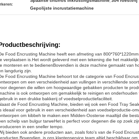
Spaanse churros inkrustingsmachine
304 roestvrij
,
rkeren:
Gepolijste incrustatiemachine
Productbeschrijving:
De Food Encrusting Machine heeft een afmeting van 800*760*1220mm
te verplaatsen is.Het wordt geleverd met een tekening die het makkeli
te monteren en te bedienenBovendien is deze machine gemaakt van h
en langdurig zijn.
De Food Encrusting Machine behoort tot de categorie van Food Encrus
ontworpen om een verscheidenheid aan vullingen in verschillende soorte
voor degenen die willen om hoogwaardige gebakken producten te prod
machine is ook ontworpen om gemakkelijk te reinigen en onderhouden t
gebruik in een drukke bakkerij of voedselproductiefaciliteit.
Naast de Food Encrusting Machine, bieden wij ook een Food Tray Sea
is ideaal voor gebruik in een verscheidenheid aan voedselproductie-
ontworpen om kibbeh te maken.een Midden-Oosterse maaltijd die bestaa
een schelp van bulgur tarweHet is perfect voor degenen die op zoek zij
produceren in een sneller tempo.
Wij bieden ook andere producten aan, zoals foto's van de Food Encrust
producten.Bovendien, is ons klantenservice team altijd beschikbaar om