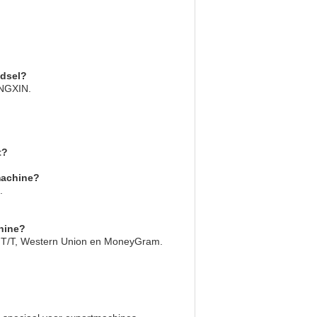
edsel?
ONGXIN.
t?
machine?
.
hine?
, T/T, Western Union en MoneyGram.