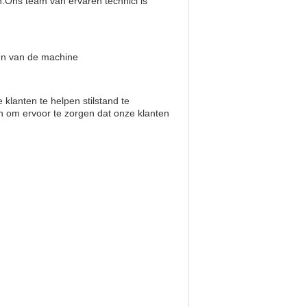
n.Ons team van ervaren technici is
en van de machine
klanten te helpen stilstand te
en om ervoor te zorgen dat onze klanten