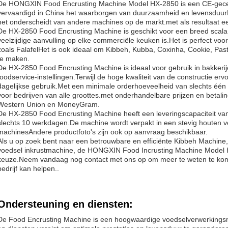
De HONGXIN Food Encrusting Machine Model HX-2850 is een CE-gecert
vervaardigd in China.het waarborgen van duurzaamheid en levensduurH
het onderscheidt van andere machines op de markt.met als resultaat ee
De HX-2850 Food Encrusting Machine is geschikt voor een breed scala
veelzijdige aanvulling op elke commerciële keuken is.Het is perfect vo
zoals FalafelHet is ook ideaal om Kibbeh, Kubba, Coxinha, Cookie, Pas
te maken.
De HX-2850 Food Encrusting Machine is ideaal voor gebruik in bakkeri
foodservice-instellingen.Terwijl de hoge kwaliteit van de constructie erv
dagelijkse gebruik.Met een minimale orderhoeveelheid van slechts één
voor bedrijven van alle groottes.met onderhandelbare prijzen en betal
Western Union en MoneyGram.
De HX-2850 Food Encrusting Machine heeft een leveringscapaciteit van
slechts 10 werkdagen.De machine wordt verpakt in een stevig houten v
machinesAndere productfoto's zijn ook op aanvraag beschikbaar.
Als u op zoek bent naar een betrouwbare en efficiënte Kibbeh Machine
voedsel inkrustmachine, de HONGXIN Food Incrusting Machine Model 
keuze.Neem vandaag nog contact met ons op om meer te weten te ko
bedrijf kan helpen..
Ondersteuning en diensten:
De Food Encrusting Machine is een hoogwaardige voedselverwerkingsm