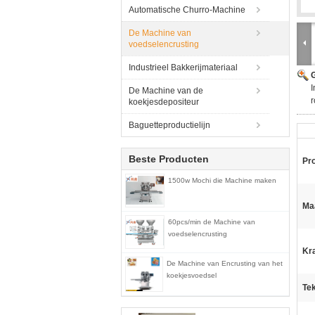
Automatische Churro-Machine
De Machine van
voedselencrusting
Industrieel Bakkerijmateriaal
G
I
De Machine van de
r
koekjesdepositeur
Baguetteproductielijn
Beste Producten
Pr
1500w Mochi die Machine maken
Ma
60pcs/min de Machine van
voedselencrusting
Kr
De Machine van Encrusting van het
koekjesvoedsel
Te