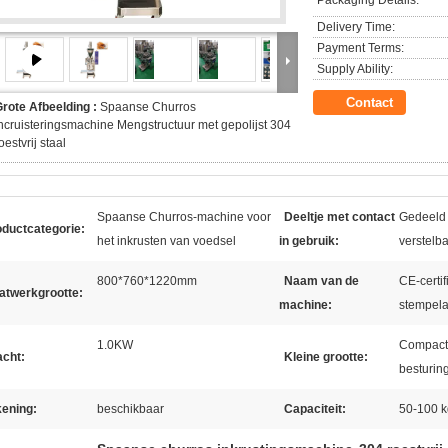
Packaging Details:
Delivery Time:
Payment Terms:
Supply Ability:
Contact
rote Afbeelding :
Spaanse Churros
ncruisteringsmachine Mengstructuur met gepolijst 304
oestvrij staal
Spaanse Churros-machine voor
Deeltje met contact
Gedeeld 
oductcategorie:
het inkrusten van voedsel
in gebruik:
verstelba
800*760*1220mm
Naam van de
CE-certi
atwerkgrootte:
machine:
stempel
1.0KW
Compacte
acht:
Kleine grootte:
besturin
kening:
beschikbaar
Capaciteit:
50-100 k