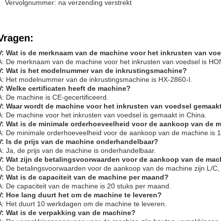
Vervolgnummer: na verzending verstrekt
Vragen:
V: Wat is de merknaam van de machine voor het inkrusten van vo
A: De merknaam van de machine voor het inkrusten van voedsel is H
V: Wat is het modelnummer van de inkrustingsmachine?
A: Het modelnummer van de inkrustingsmachine is HX-2860-I.
V: Welke certificaten heeft de machine?
A: De machine is CE-gecertificeerd.
V: Waar wordt de machine voor het inkrusten van voedsel gemaak
A: De machine voor het inkrusten van voedsel is gemaakt in China.
V: Wat is de minimale orderhoeveelheid voor de aankoop van de 
A: De minimale orderhoeveelheid voor de aankoop van de machine is 1
V: Is de prijs van de machine onderhandelbaar?
A: Ja, de prijs van de machine is onderhandelbaar.
V: Wat zijn de betalingsvoorwaarden voor de aankoop van de mac
A: De betalingsvoorwaarden voor de aankoop van de machine zijn L/C
V: Wat is de capaciteit van de machine per maand?
A: De capaciteit van de machine is 20 stuks per maand.
V: Hoe lang duurt het om de machine te leveren?
A: Het duurt 10 werkdagen om de machine te leveren.
V: Wat is de verpakking van de machine?