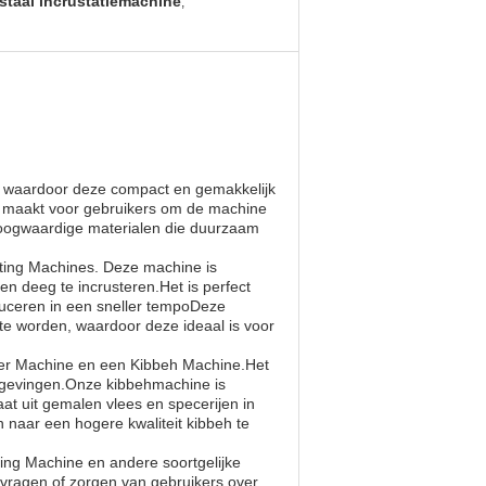
 staal incrustatiemachine
,
 waardoor deze compact en gemakkelijk
jk maakt voor gebruikers om de machine
oogwaardige materialen die duurzaam
ting Machines. Deze machine is
n deeg te incrusteren.Het is perfect
uceren in een sneller tempoDeze
e worden, waardoor deze ideaal is voor
ler Machine en een Kibbeh Machine.Het
omgevingen.Onze kibbehmachine is
t uit gemalen vlees en specerijen in
n naar een hogere kwaliteit kibbeh te
ing Machine en andere soortgelijke
 vragen of zorgen van gebruikers over