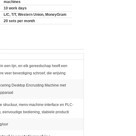
machines
10 work days
L/C, T/T, Western Union, MoneyGram
20 sets per month
in een lijn, en elk gereedschap heeft een
re veer bevestiging schroef, die wrijving
ficering Desktop Encrusting Machine met
apparaat
 structuur, mens-machine-interface en PLC-
g, eenvoudige bediening, stabiele producti
g/uur