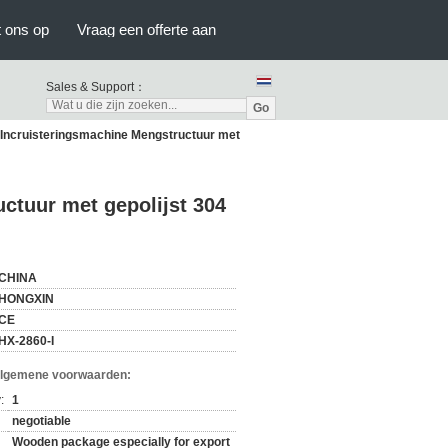
 ons op
Vraag een offerte aan
Sales & Support：
Go
Incruisteringsmachine Mengstructuur met
ctuur met gepolijst 304
CHINA
HONGXIN
CE
HX-2860-I
Algemene voorwaarden:
:
1
negotiable
Wooden package especially for export