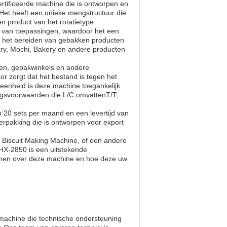
ificeerde machine die is ontworpen en
et heeft een unieke mengstructuur die
n product van het rotatietype.
 van toepassingen, waardoor het een
or het bereiden van gebakken producten
try, Mochi, Bakery en andere producten
jen, gebakwinkels en andere
oor zorgt dat het bestand is tegen het
 eenheid is deze machine toegankelijk
ingsvoorwaarden die L/C omvattenT/T,
 20 sets per maand en een levertijd van
erpakking die is ontworpen voor export
, Biscuit Making Machine, of een andere
HX-2850 is een uitstekende
men over deze machine en hoe deze uw
achine die technische ondersteuning