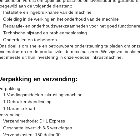
en diensten vereist om optimale prestaties en levensduur te garandere
toegewijd aan de volgende diensten::
Installatie en ingebruikname van de machine
Opleiding in de werking en het onderhoud van de machine
Reparatie- en onderhoudswerkzaamheden voor het goed functioner
Technische bijstand en probleemoplossing
Onderdelen en toebehoren
Ons doel is om snelle en betrouwbare ondersteuning te bieden om onze 
minimaliseren en de productiviteit te maximaliseren.We zijn vastbeslot
het meeste uit hun investering in onze voedsel inkrustmachine.
Verpakking en verzending:
Verpakking:
1 Voedingsmiddelen inkrustingsmachine
1 Gebruikershandleiding
1 Garantie kaart
Verzending:
Verzendmethode: DHL Express
Geschatte levertijd: 3-5 werkdagen
Verzendkosten: 150 dollar.00