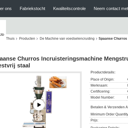
er ons
Fabriekstocht
Kwaliteitscontrole
Neem contact met
Thuis
Producten
De Machine van voedselencrusting
Spaanse Churros 
aanse Churros Incruisteringsmachine Mengstru
estvrij staal
Productdetails:
Place of Origin:
Merknaam:
Certificering:
Model Number:
Betalen & Verzenden 
Minimum Order Quantity
Prijs: