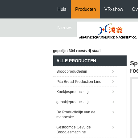
Huis
Producten
VR-show
Ov
Nieuws
gepolijst 304 roestvrij staal
ALLE PRODUCTEN
Sp
ro
Broodproductielijn
Pita Bread Production Line
Koekjesproductielijn
gebakjeproductielijn
De Productielijn van de
maancake
Gestoomde Gevulde
Broodjesmachine