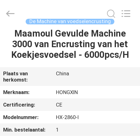
Star
Food
Machinery
Co.,
Ltd..
De Machine van voedselencrusting
All
Rights
Reserved.
Maamoul Gevulde Machine
HUIS
3000 van Encrusting van het
PRODUCTEN
Koekjesvoedsel - 6000pcs/H
VR-
Plaats van
China
herkomst:
SHOW
Merknaam:
HONGXIN
OVER
Certificering:
CE
ONS
Modelnummer:
HX-2860-I
Min. bestelaantal:
1
FABRIEKSTOCHT