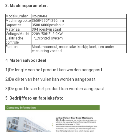
3.
Machineparameter:
ModelNumber
Hx-2860-I
Machinegrootte
3650*990*1290mm
Capaciteit
3500-6000pcs/hour
Materiaal
304 roestvrij staal
Voltage/Macht
220V/50HZ, 3.0KW
Elektrische
PLCcontrol syetem
controle
Funtion
Maak maamoul, mooncake, koekje, koekje en ander
encrusting voedsel
4.
Materiaalvoordeel
1)De lengte van het product kan worden aangepast.
2)De dikte van het vullen kan worden aangepast.
3)De grootte van het product kan worden aangepast.
5.
Bedrijffoto en fabrieksfoto