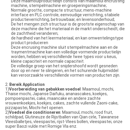
Deze maamoulproductielijn consits van maamoul encrusting
machine, stempelmachine en groeperingsmachine;
Normale grootte, compacte structuur, mens-machine
interface en PLC controle, eenvoudige verrichting, stabiele
productieverrichting, betrouwbaar, en levensonderhoud;
De het mengen zich structuur is de grootste eigenschap van
deze machine die het materiaal in de markt onderscheidt, die
de zachtheid veranderen;
de hardheid van het leermateriaal, en kan omwentelingstype
product produceren
Deze encrusing machine sluit stempelmachine aan en de
traymentmachine kan een volledige vormende productielijn
worden, hebben wij verschillende twee types voor u keus,
kleine capaciteit en normale capaciteit.
De volledige groep van het snijdershoofd wordt gesneden
door op en neer te slingeren, en het schurende hulpmiddel
kan veroorzaakte verschillende vormen van producten zijn.
2.
Bereik Application
1)
Voorbereiding van gebakken voedsel
: Maamoul, mochi,
Thaise mochi, Japanse Daifuku, ananascakes, koekjes,
pompoenpastei, cake, maancake en andere zachte
vrouwenkoekjes, koekjes, cakes, zachte vullende Zaoni-cake,
pizzapastei, Mochi-het openen.
2)
Voedsel die conditioneren
: Maamoul, mochi, rood fruit,
schildpad, Glutineuze de Rijstballen van Qian cirle, Taiwanese
Vleesballetjes, vleespastei, rijst-Vlees bollen, vleespastei, onze
super Baozi vulde met Romige Vla enz.