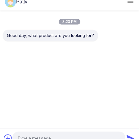
Patty
OEM HONGXIN 760*1220mm de Machine van Ananastaartjes
8:23 PM
Drie Vultrechters 1700*920mm Machine van
Voedselencrusting
Good day, what product are you looking for?
populaire categorieën
Alle
Pita Bread 
Broodproductielijn
Production Line
Koekjesproductielijn
Gebakjeproductielijn
De Productielijn Van 
Gestoomde Gevulde 
De Maancake
Broodjesmachine
Automatische 
De Machine Van 
Churro-Machine
Voedselencrusting