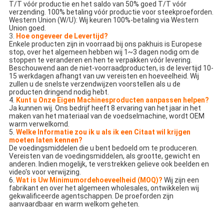
T/T vóór productie en het saldo van 50% goed T/T vóór
verzending. 100% betaling vóór productie voor steekproeforden.
Western Union (W/U): Wij keuren 100%-betaling via Western
Union goed.
3.
Hoe ongeveer de Levertijd?
Enkele producten zijn in voorraad bij ons pakhuis is Europese
stop, over het algemeen hebben wij 1~3 dagen nodig om de
stoppen te veranderen en hen te verpakken vóór levering.
Beschouwend aan de niet-voorraadproducten, is de levertijd 10-
15 werkdagen afhangt van uw vereisten en hoeveelheid. Wij
zullen u de snelste verzendwijzen voorstellen als u de
producten dringend nodig hebt.
4.
Kunt u Onze Eigen Machinesproducten aanpassen helpen?
Ja kunnen wij. Ons bedrijf heeft 8 ervaring van het jaar in het
maken van het materiaal van de voedselmachine, wordt OEM
warm verwelkomd.
5.
Welke Informatie zou ik u als ik een Citaat wil krijgen
moeten laten kennen?
De voedingsmiddelen die u bent bedoeld om te produceren.
Vereisten van de voedingsmiddelen, als grootte, gewicht en
anderen. Indien mogelijk, te verstrekken gelieve ook beelden en
video's voor verwijzing.
6.
Wat is Uw Minimumordehoeveelheid (MOQ)?
Wij zijn een
fabrikant en over het algemeen wholesales, ontwikkelen wij
gekwalificeerde agentschappen. De proeforden zijn
aanvaardbaar en warm welkom geheten.