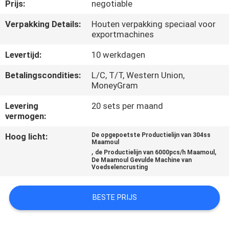
Prijs:
negotiable
KWALITEITSCONTROLE
Verpakking Details:
Houten verpakking speciaal voor
exportmachines
NEEM
Levertijd:
10 werkdagen
CONTACT
Betalingscondities:
L/C, T/T, Western Union,
MoneyGram
MET
ONS
Levering
20 sets per maand
vermogen:
OP
Hoog licht:
De opgepoetste Productielijn van 304ss
Maamoul
,
,
de Productielijn van 6000pcs/h Maamoul
NIEUWS
De Maamoul Gevulde Machine van
Voedselencrusting
VRAAG
BESTE PRIJS
EEN
OFFERTE