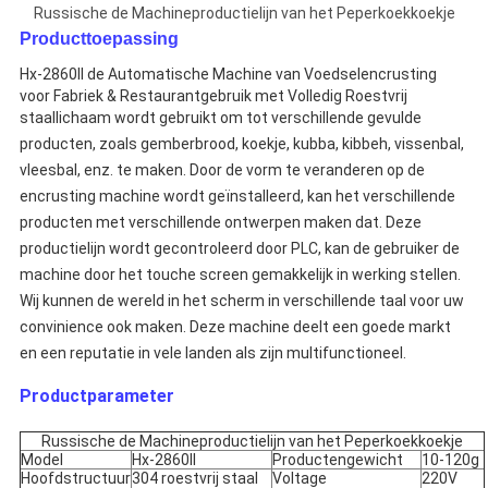
Russische de Machineproductielijn van het Peperkoekkoekje
Producttoepassing
Hx-2860II
de Automatische Machine van Voedselencrusting
voor Fabriek & Restaurantgebruik met Volledig Roestvrij
staallichaam wordt
gebruikt om tot verschillende gevulde
producten, zoals gemberbrood, koekje, kubba, kibbeh, vissenbal,
vleesbal, enz. te maken. Door de vorm te veranderen op de
encrusting machine wordt geïnstalleerd, kan het verschillende
producten met verschillende ontwerpen maken dat. Deze
productielijn wordt gecontroleerd door PLC, kan de gebruiker de
machine door het touche screen gemakkelijk in werking stellen.
Wij kunnen de wereld in het scherm in verschillende taal voor uw
convinience ook maken. Deze machine deelt een goede markt
en een reputatie in vele landen als zijn multifunctioneel.
Productparameter
Russische de Machineproductielijn van het Peperkoekkoekje
Model
Hx-2860II
Productengewicht
10-120g
Hoofdstructuur
304 roestvrij staal
Voltage
220V