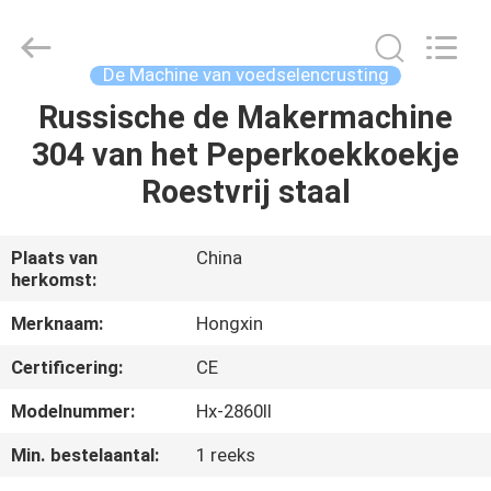
Star
Food
Machinery
Co.,
Ltd..
De Machine van voedselencrusting
All
Rights
Reserved.
Russische de Makermachine
HUIS
304 van het Peperkoekkoekje
PRODUCTEN
Roestvrij staal
VR-
Plaats van
China
herkomst:
SHOW
Merknaam:
Hongxin
OVER
Certificering:
CE
ONS
Modelnummer:
Hx-2860II
Min. bestelaantal:
1 reeks
FABRIEKSTOCHT