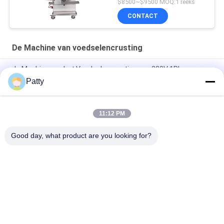
$8500~$9500 MOQ:1 reeks
CONTACT
De Machine van voedselencrusting
de Machine van het Voedselencrusting van 220V 1Ph voor
Maancake
Patty
OEM HONGXIN 760*1220mm de Machine van Ananastaartjes
11:12 PM
Drie Vultrechters 1700*920mm Machine van
Voedselencrusting
Good day, what product are you looking for?
populaire categorieën
Alle
Pita Bread 
Broodproductielijn
Production Line
Koekjesproductielijn
Gebakjeproductielijn