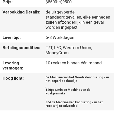
Prijs:
$8500~$9500
KWALITEITSCONTROLE
Verpakking Details:
de uitgevoerde
standaardgevallen, elke eenheden
zullen afzonderlijk in één geval
NEEM
worden ingepakt.
CONTACT
Levertijd:
6-8 Werkdagen
MET
Betalingscondities:
T/T, L/C, Western Union,
ONS
MoneyGram
OP
Levering
10 reeksen binnen één maand
vermogen:
NIEUWS
Hoog licht:
De Machine van het Voedselencrusting van
het peperkoekkoekje
,
120pcs/min de Machine van de
VRAAG
koekjesmaker
,
EEN
304 de Machine van Encrusting van het
roestvrij staalvoedsel
OFFERTE