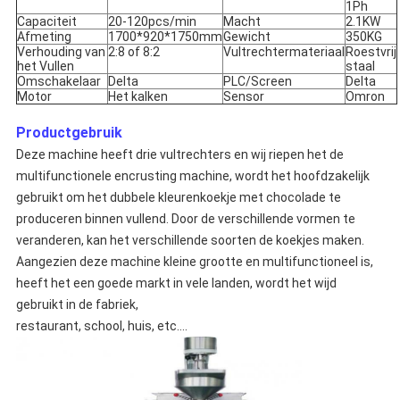
1Ph
Capaciteit
20-120pcs/min
Macht
2.1KW
Afmeting
1700*920*1750mm
Gewicht
350KG
Verhouding van
2:8 of 8:2
Vultrechtermateriaal
Roestvrij
het Vullen
staal
Omschakelaar
Delta
PLC/Screen
Delta
Motor
Het kalken
Sensor
Omron
Productgebruik
Deze machine heeft drie vultrechters en wij riepen het de
multifunctionele encrusting machine, wordt het hoofdzakelijk
gebruikt om het dubbele kleurenkoekje met chocolade te
produceren binnen vullend. Door de verschillende vormen te
veranderen, kan het verschillende soorten de koekjes maken.
Aangezien deze machine kleine grootte en multifunctioneel is,
heeft het een goede markt in vele landen, wordt het wijd
gebruikt in de fabriek,
restaurant, school, huis, etc….