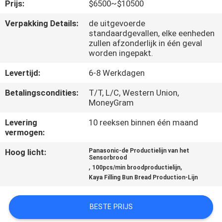
Prijs:
$6500~$10500
KWALITEITSCONTROLE
Verpakking Details:
de uitgevoerde
standaardgevallen, elke eenheden
zullen afzonderlijk in één geval
NEEM
worden ingepakt.
CONTACT
Levertijd:
6-8 Werkdagen
MET
Betalingscondities:
T/T, L/C, Western Union,
ONS
MoneyGram
OP
Levering
10 reeksen binnen één maand
vermogen:
NIEUWS
Hoog licht:
Panasonic-de Productielijn van het
Sensorbrood
,
,
100pcs/min broodproductielijn
Kaya Filling Bun Bread Production-Lijn
VRAAG
EEN
BESTE PRIJS
OFFERTE