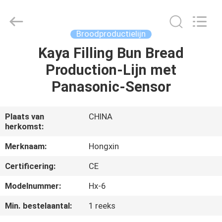
Star
Food
Machinery
Co.,
Ltd..
Broodproductielijn
All
Rights
Reserved.
Kaya Filling Bun Bread
HUIS
Production-Lijn met
PRODUCTEN
Panasonic-Sensor
VR-
Plaats van
CHINA
herkomst:
SHOW
Merknaam:
Hongxin
OVER
Certificering:
CE
ONS
Modelnummer:
Hx-6
Min. bestelaantal:
1 reeks
FABRIEKSTOCHT