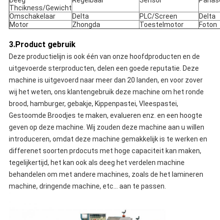
Deeg
Regelbaar
Sensor
Panas
Thcikness/Gewicht
Omschakelaar
Delta
PLC/Screen
Delta
Motor
Zhongda
Toestelmotor
Foton
3.Product gebruik
Deze productielijn is ook één van onze hoofdproducten en de
uitgevoerde sterproducten, delen een goede reputatie. Deze
machine is uitgevoerd naar meer dan 20 landen, en voor zover
wij het weten, ons klantengebruik deze machine om het ronde
brood, hamburger, gebakje, Kippenpastei, Vleespastei,
Gestoomde Broodjes te maken, evalueren enz. en een hoogte
geven op deze machine. Wij zouden deze machine aan u willen
introduceren, omdat deze machine gemakkelijk is te werken en
differenet soorten prdocuts met hoge capaciteit kan maken,
tegelijkertijd, het kan ook als deeg het verdelen machine
behandelen om met andere machines, zoals de het lamineren
machine, dringende machine, etc… aan te passen.