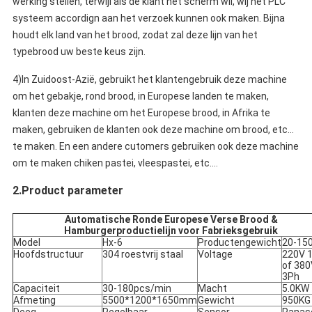
werking stellen, terwijl als de klant het scherm wil, wij het PLC
systeem accordign aan het verzoek kunnen ook maken. Bijna
houdt elk land van het brood, zodat zal deze lijn van het
typebrood uw beste keus zijn.
4)
In Zuidoost-Azië, gebruikt het klantengebruik deze machine
om het gebakje, rond brood, in Europese landen te maken,
klanten deze machine om het Europese brood, in Afrika te
maken, gebruiken de klanten ook deze machine om brood, etc…
te maken. En een andere cutomers gebruiken ook deze machine
om te maken chiken pastei, vleespastei, etc….
2.Product parameter
Automatische Ronde Europese Verse Brood &
Hamburgerproductielijn voor Fabrieksgebruik
Model
Hx-6
Productengewicht
20-15
Hoofdstructuur
304 roestvrij staal
Voltage
220V 
of 380
3Ph
Capaciteit
30-180pcs/min
Macht
5.0KW
Afmeting
5500*1200*1650mm
Gewicht
950KG