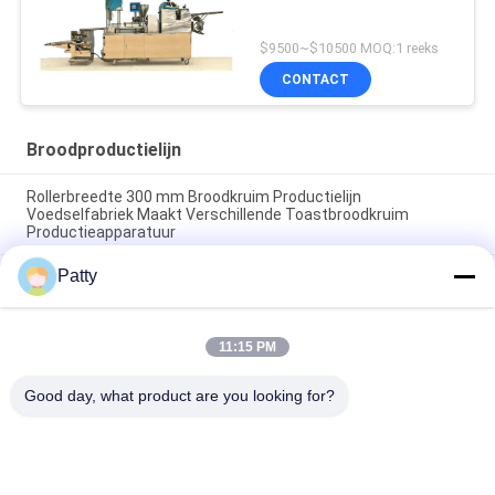
$9500~$10500 MOQ:1 reeks
CONTACT
Broodproductielijn
Rollerbreedte 300 mm Broodkruim Productielijn
Voedselfabriek Maakt Verschillende Toastbroodkruim
Productieapparatuur
Patty
Het tekenen van een broodproductielijn met een aanpasbare
motor en baktemperatuur van 200250 graden Celsius
GeForce luchtkoeling broodproductielijn uitgerust met
11:15 PM
combinatiestructuur video die een soepele broodproductie
garandeert
Good day, what product are you looking for?
populaire categorieën
Alle