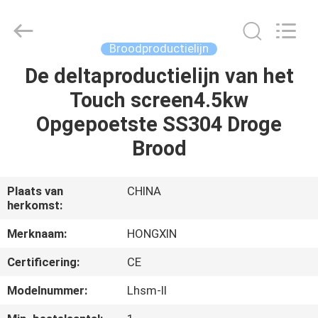
Star
Food
Machinery
Co.,
Ltd..
Broodproductielijn
All
Rights
Reserved.
De deltaproductielijn van het
HUIS
Touch screen4.5kw
PRODUCTEN
Opgepoetste SS304 Droge
Brood
VR-
SHOW
Plaats van
CHINA
herkomst:
OVER
Merknaam:
HONGXIN
ONS
Certificering:
CE
Modelnummer:
Lhsm-II
FABRIEKSTOCHT