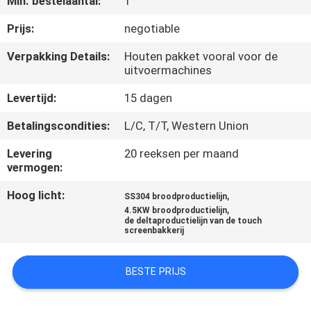
Min. bestelaantal:
1
KWALITEITSCONTROLE
Prijs:
negotiable
Verpakking Details:
Houten pakket vooral voor de
uitvoermachines
NEEM
CONTACT
Levertijd:
15 dagen
MET
Betalingscondities:
L/C, T/T, Western Union
ONS
Levering
20 reeksen per maand
OP
vermogen:
Hoog licht:
,
SS304 broodproductielijn
,
NIEUWS
4.5KW broodproductielijn
de deltaproductielijn van de touch
screenbakkerij
VRAAG
BESTE PRIJS
EEN
OFFERTE