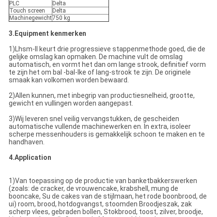
PLC
Delta
Touch screen
Delta
Machinegewicht
750 kg
3.Equipment kenmerken
1)Lhsm-II keurt drie progressieve stappenmethode goed, die de
gelijke omslag kan opmaken. De machine vult de omslag
automatisch, en vormt het dan om lange strook, definitief vorm
te zijn het om bal -bal-lke of lang-strook te zijn. De originele
smaak kan volkomen worden bewaard.
2)Allen kunnen, met inbegrip van productiesnelheid, grootte,
gewicht en vullingen worden aangepast.
3)Wij leveren snel veilig vervangstukken, de gescheiden
automatische vullende machinewerken en. In extra, isoleer
scherpe messenhouders is gemakkelijk schoon te maken en te
handhaven.
4.Application
1)Van toepassing op de productie van banketbakkerswerken
(zoals: de cracker, de vrouwencake, krabshell, mung de
booncake, Su de cakes van de stijlmaan, het rode boonbrood, de
ui) room, brood, hotdogvangst, stoomden Broodjeszak, zak
scherp vlees, gebraden bollen, Stokbrood, toost, zilver, broodje,