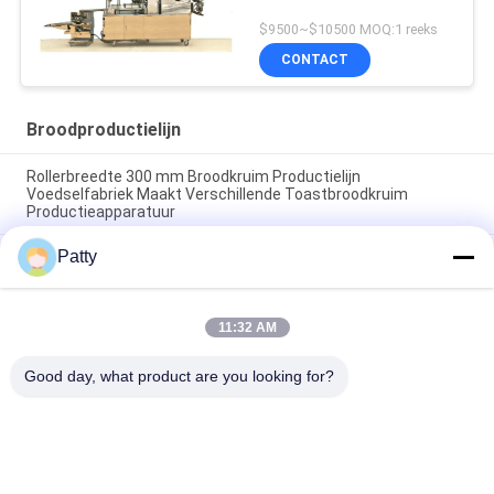
$9500~$10500 MOQ:1 reeks
CONTACT
Broodproductielijn
Rollerbreedte 300 mm Broodkruim Productielijn
Voedselfabriek Maakt Verschillende Toastbroodkruim
Productieapparatuur
Patty
Het tekenen van een broodproductielijn met een aanpasbare
motor en baktemperatuur van 200250 graden Celsius
GeForce luchtkoeling broodproductielijn uitgerust met
11:32 AM
combinatiestructuur video die een soepele broodproductie
garandeert
Good day, what product are you looking for?
populaire categorieën
Alle
Pita Bread 
Broodproductielijn