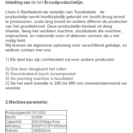
Inleiding van
de het
Broodproductielijn;
Lhsm-II Banfladesh-de reekslijn van Toostkabels de
productielijn wordt hoofdzakelijk gebruikt om hoofd droog brood
te produceren, zoals lang brood en andere differen de producten
van het groottebrood. Deze productielijn bestaat uit deeg
sheeter, deeg het verdelen machine, toostkabels die machine,
snijmachine, en roterende oven of dekoven vormen als u het
nodig hebt.
Wij leveren de algemene oplossing voor verschillend gebakje, zo
welkom contact met ons.
1)
Elk deel kan zijn combinated vrij voor andere producten
2)
Drie keer deegband het rollen
3) Gecontroleerd touch screenpaneel
4) De panning machine is facultatief.
5)
De het werk breedte is 180 tot 480 mm overeenstemmend uw
vereiste.
2.Machine parameter;
Productgewicht
15-100G
Macht
4.5KW
Capaciteit
200-500kgs/hour
Afmeting
6590*1210*1590mm
Rolriem
180500mm