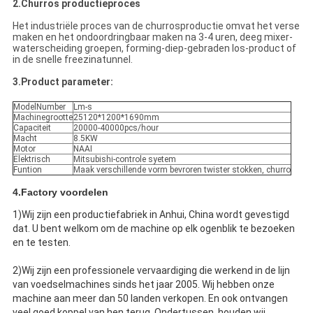
2.Churros productieproces
Het industriële proces van de churrosproductie omvat het verse
maken en het ondoordringbaar maken na 3-4 uren, deeg mixer-
waterscheiding groepen, forming-diep-gebraden los-product of
in de snelle freezinatunnel.
3.Product parameter:
ModelNumber
Lm-s
Machinegrootte
25120*1200*1690mm
Capaciteit
20000-40000pcs/hour
Macht
8.5KW
Motor
NAAI
Elektrisch
Mitsubishi-controle syetem
Funtion
Maak verschillende vorm bevroren twister stokken, churro
4.Factory voordelen
1)Wij zijn een productiefabriek in Anhui, China wordt gevestigd
dat. U bent welkom om de machine op elk ogenblik te bezoeken
en te testen.
2)Wij zijn een professionele vervaardiging die werkend in de lijn
van voedselmachines sinds het jaar 2005. Wij hebben onze
machine aan meer dan 50 landen verkopen. En ook ontvangen
veel goed koppel van hen terug. Ondertussen, houden wij