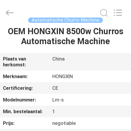
Star
Food
Machinery
Co.,
Ltd..
Automatische Churro-Machine
All
Rights
Reserved.
OEM HONGXIN 8500w Churros
HUIS
Automatische Machine
PRODUCTEN
Plaats van
China
herkomst:
VR-
SHOW
Merknaam:
HONGXIN
Certificering:
CE
OVER
Modelnummer:
Lm-s
ONS
Min. bestelaantal:
1
Prijs:
negotiable
FABRIEKSTOCHT