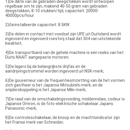
1)De dikte van de gebraden deegstokken wordt ontworpen
regelbaar om te zijn, makend 40-50 gram van gebraden
deegstokken, 8-10 stukken/tijd; capaciteit: 20000-
40000pcs/hour.
2)Geïnstalleerde capaciteit: 8.5KW
3)De delen in contact met voedsel zijn UPE uit Duitsland wordt
ingevoerd en ingevoerd roestvrij staal dat 304 van uitstekende
kwaliteit;
4)De transportband van de gehele machine is een reeks van het
Duits NAAIT aangepaste motoren;
5)De lagers bij de belangrijkste drijfas en de
aandrijvingstrommel worden ingevoerd uit NSK-merk;
6)De gouverneur van de frequentieomzetting van de het vormen
zich gastheer is het Japanse Mitsubishi-merk, en de
snijderskoppeling is het Japanse Miki-merk;
7)De raad van de omschakelingsvoeding, middenrelais, codeur is
Japanse Omron, is de foto-elektrische schakelaar Japans
Panasonic-merk;
8)De controleschakelaar, de knoop en de machtsindicator zijn
het Franse merk van Schneider;