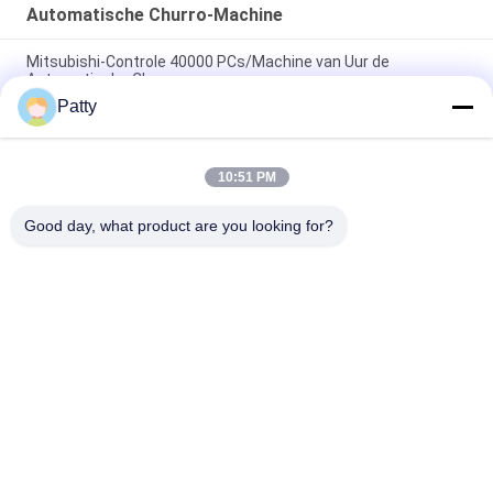
Automatische Churro-Machine
Mitsubishi-Controle 40000 PCs/Machine van Uur de
Automatische Churro
Patty
1.5KW twee de Machine van het Voedselencrusting van
Vultrechterchurro
10:51 PM
Ce paste Machine van 200 Kg/Uur de Automatische Churro
toe
Good day, what product are you looking for?
populaire categorieën
Alle
Pita Bread 
Broodproductielijn
Production Line
Koekjesproductielijn
Gebakjeproductielijn
De Productielijn Van 
Gestoomde Gevulde 
De Maancake
Broodjesmachine