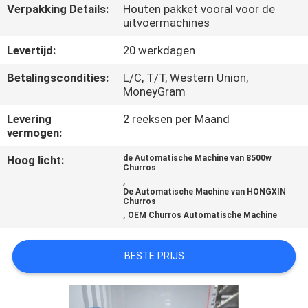
Verpakking Details:
Houten pakket vooral voor de
uitvoermachines
KWALITEITSCONTROLE
Levertijd:
20 werkdagen
NEEM
Betalingscondities:
L/C, T/T, Western Union,
MoneyGram
CONTACT
MET
Levering
2 reeksen per Maand
vermogen:
ONS
Hoog licht:
de Automatische Machine van 8500w
OP
Churros
,
De Automatische Machine van HONGXIN
Churros
NIEUWS
,
OEM Churros Automatische Machine
VRAAG
BESTE PRIJS
EEN
OFFERTE