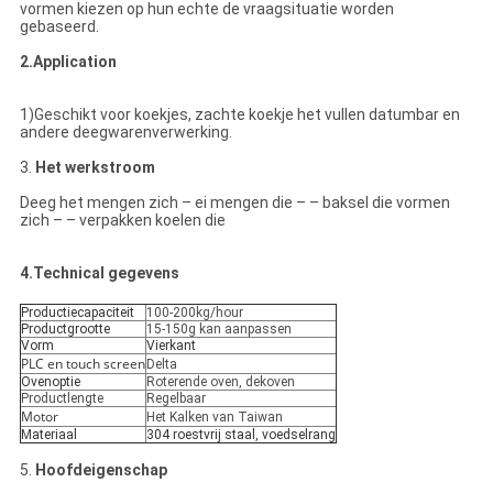
vormen kiezen op hun echte de vraagsituatie worden
gebaseerd.
2.Application
1)Geschikt voor koekjes, zachte koekje het vullen datumbar en
andere deegwarenverwerking.
3.
Het werkstroom
Deeg het mengen zich – ei mengen die – – baksel die vormen
zich – – verpakken koelen die
4.Technical
gegevens
Productiecapaciteit
100-200kg/hour
Productgrootte
15-150g kan aanpassen
Vorm
Vierkant
PLC en touch screen
Delta
Ovenoptie
Roterende oven, dekoven
Productlengte
Regelbaar
Motor
Het Kalken van Taiwan
Materiaal
304 roestvrij staal, voedselrang
5.
Hoofdeigenschap