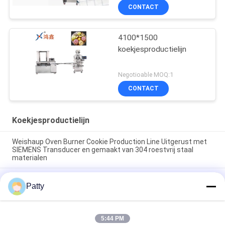
CONTACT
4100*1500
koekjesproductielijn
Negotioable MOQ:1
CONTACT
Koekjesproductielijn
Weishaup Oven Burner Cookie Production Line Uitgerust met
SIEMENS Transducer en gemaakt van 304 roestvrij staal
materialen
Weishaup Oven Brander Broodkruimproductielijn ABC
Patty
Company Geautomatiseerde Broodkruimverwerkingslijn voor
Consistente Productie
Voedselverwerkingsapparatuur 800KG Automatische
5:44 PM
SIEMENS PLC-gestuurde Koekjesproductielijn Ontworpen voor