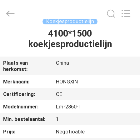
Star
Food
Machinery
Co.,
Ltd..
Koekjesproductielijn
All
Rights
Reserved.
4100*1500
HUIS
koekjesproductielijn
PRODUCTEN
Plaats van
China
herkomst:
VR-
SHOW
Merknaam:
HONGXIN
Certificering:
CE
OVER
Modelnummer:
Lm-2860-I
ONS
Min. bestelaantal:
1
Prijs:
Negotioable
FABRIEKSTOCHT