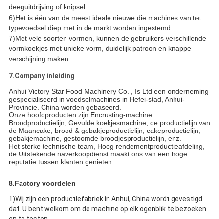
deeguitdrijving of knipsel.
6)Het is één van de meest ideale nieuwe die
machines van
het
typevoedsel diep met
in de
markt worden ingestemd.
7)Met vele soorten
vormen
,
kunnen de gebruikers verschillende
vormkoekjes met unieke vorm, duidelijk patroon en knappe
verschijning maken
7.Company inleiding
Anhui Victory Star Food Machinery Co. , Is Ltd een onderneming
gespecialiseerd in voedselmachines in Hefei-stad, Anhui-
Provincie, China worden gebaseerd.
Onze hoofdproducten zijn Encrusting-machine,
Broodproductielijn, Gevulde koekjesmachine, de productielijn van
de Maancake, brood & gebakjeproductielijn, cakeproductielijn,
gebakjemachine, gestoomde broodjesproductielijn, enz.
Het sterke technische team, Hoog rendementproductieafdeling,
de Uitstekende naverkoopdienst maakt ons van een hoge
reputatie tussen klanten genieten.
8.Factory voordelen
1)Wij zijn een productiefabriek in Anhui, China wordt gevestigd
dat. U bent welkom om de machine op elk ogenblik te bezoeken
en te testen.