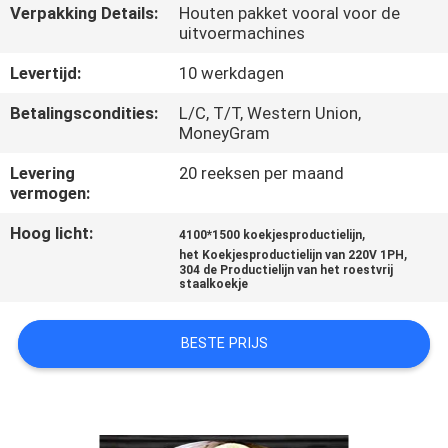
Verpakking Details:
Houten pakket vooral voor de
uitvoermachines
KWALITEITSCONTROLE
Levertijd:
10 werkdagen
NEEM
Betalingscondities:
L/C, T/T, Western Union,
MoneyGram
CONTACT
MET
Levering
20 reeksen per maand
vermogen:
ONS
Hoog licht:
,
4100*1500 koekjesproductielijn
OP
,
het Koekjesproductielijn van 220V 1PH
304 de Productielijn van het roestvrij
staalkoekje
NIEUWS
BESTE PRIJS
VRAAG
EEN
OFFERTE