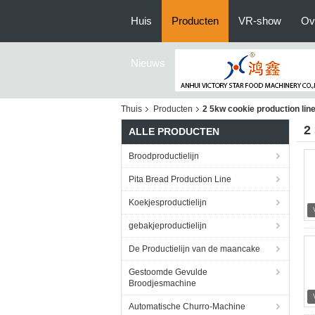
Huis
Producten
VR-show
Ov
Nieuws
Thuis
Producten
2 5kw cookie production lin
2
ALLE PRODUCTEN
Broodproductielijn
Pita Bread Production Line
Koekjesproductielijn
gebakjeproductielijn
De Productielijn van de maancake
Gestoomde Gevulde
Broodjesmachine
Automatische Churro-Machine