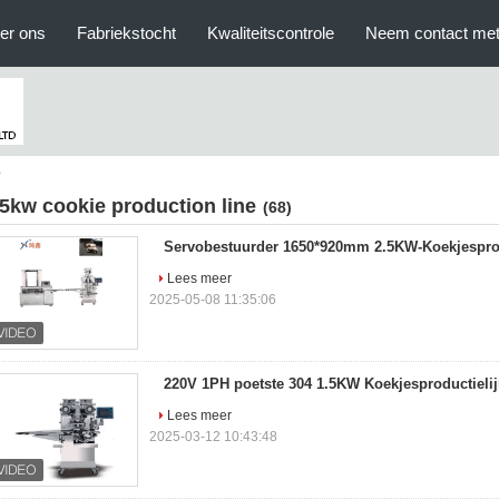
er ons
Fabriekstocht
Kwaliteitscontrole
Neem contact met
e
 5kw cookie production line
(68)
Servobestuurder 1650*920mm 2.5KW-Koekjesprod
Lees meer
2025-05-08 11:35:06
220V 1PH poetste 304 1.5KW Koekjesproductieli
Lees meer
2025-03-12 10:43:48