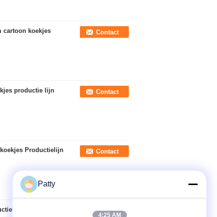
rm cartoon koekjes
Contact
jes productie lijn
Contact
koekjes Productielijn
Contact
Patty
tielijn
Contact
4:25 AM