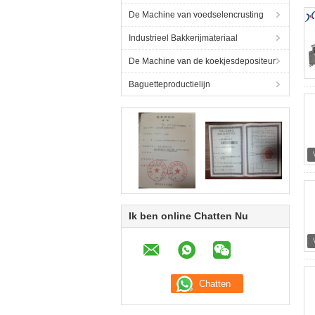
De Machine van voedselencrusting
Industrieel Bakkerijmateriaal
De Machine van de koekjesdepositeur
Baguetteproductielijn
Ik ben online Chatten Nu