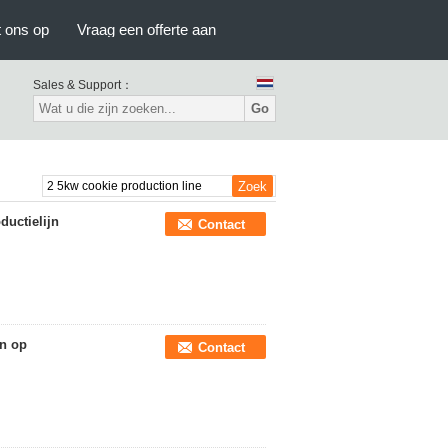
 ons op
Vraag een offerte aan
Sales & Support：
Go
uctielijn
Contact
jn op
Contact