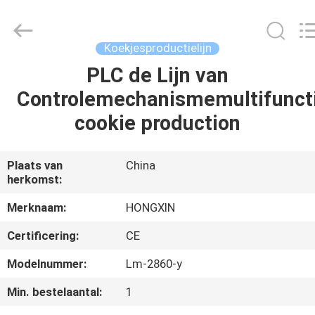
Star
Food
Machinery
Co.,
Ltd..
Koekjesproductielijn
All
Rights
Reserved.
PLC de Lijn van
HUIS
Controlemechanismemultifunct
PRODUCTEN
cookie production
VR-
Plaats van
China
herkomst:
SHOW
Merknaam:
HONGXIN
OVER
Certificering:
CE
ONS
Modelnummer:
Lm-2860-y
Min. bestelaantal:
1
FABRIEKSTOCHT