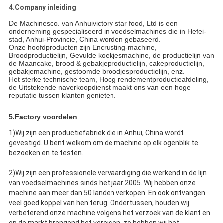
4.Company inleiding
De Machinesco. van Anhuivictory star food, Ltd is een
onderneming gespecialiseerd in voedselmachines die in Hefei-
stad, Anhui-Provincie, China worden gebaseerd.
Onze hoofdproducten zijn Encrusting-machine,
Broodproductielijn, Gevulde koekjesmachine, de productielijn van
de Maancake, brood & gebakjeproductielijn, cakeproductielijn,
gebakjemachine, gestoomde broodjesproductielijn, enz.
Het sterke technische team, Hoog rendementproductieafdeling,
de Uitstekende naverkoopdienst maakt ons van een hoge
reputatie tussen klanten genieten.
5.Factory voordelen
1)Wij zijn een productiefabriek die in Anhui, China wordt
gevestigd. U bent welkom om de machine op elk ogenblik te
bezoeken en te testen.
2)Wij zijn een professionele vervaardiging die werkend in de lijn
van voedselmachines sinds het jaar 2005. Wij hebben onze
machine aan meer dan 50 landen verkopen. En ook ontvangen
veel goed koppel van hen terug. Ondertussen, houden wij
verbeterend onze machine volgens het verzoek van de klant en
op de markt brengend het vereisen. zo hebben wij het