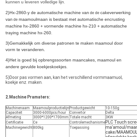
kunnen u leveren volledige lijn.
2)Hx-2860-y
de automatische machine van
cakeverwerking
de de
van
maamoulmaan
is bestaat met automatische encrusting
de
machine hx-2860 + vormende machine hx-210 + automatische
traying machine hx-260.
3)Gemakkelijk om diverse patronen te maken maamoul door
.
vorm te veranderen
4)Het is goed bij opbrengssoorten maancakes, maamoul en
andere gevulde koekjeskoekjes.
5)Door pas vormen aan, kan het verschillend vormmaamuol,
koekje enz. maken.
2.Machine Pramaters:
Machinenaam
Maamoulproductielijn
Productgewicht
10-150g
Capaciteit
3000-6000pcs/hour
Convertor
Delta
Afmeting
3000*1200*1700mm
Totale macht
3KW
PLC Touch scre
Certificatie
Ce
Controlemechanisme
ma'amoul/maa
Machinegewicht
800kg
Toepassing
cake/MAAMOUL/