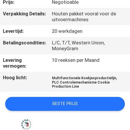
Prijs:
Negotioable
KWALITEITSCONTROLE
Verpakking Details:
Houten pakket vooral voor de
uitvoermachines
NEEM
Levertijd:
20 werkdagen
CONTACT
Betalingscondities:
L/C, T/T, Western Union,
MoneyGram
MET
ONS
Levering
10 reeksen per Maand
vermogen:
OP
Hoog licht:
,
Multifunctionele Koekjesproductielijn
PLC Controlemechanisme Cookie
Production Line
NIEUWS
BESTE PRIJS
VRAAG
EEN
OFFERTE