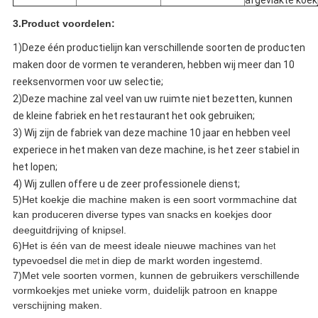
afgevlakte koek
3.Product voordelen:
1)Deze één productielijn kan verschillende soorten de producten
maken door de vormen te veranderen, hebben wij meer dan 10
reeksenvormen voor uw selectie;
2)Deze machine zal veel van uw ruimte niet bezetten, kunnen
de kleine fabriek en het restaurant het ook gebruiken;
3) Wij zijn de fabriek van deze machine 10 jaar en hebben veel
experiece in het maken van deze machine, is het zeer stabiel in
het lopen;
4) Wij zullen offere u de zeer professionele dienst;
5)Het koekje die machine maken is een soort vormmachine dat
kan produceren
diverse types van
snacks
en koekjes door
deeguitdrijving of knipsel.
6)Het is één van de meest ideale nieuwe
machines van
het
typevoedsel die
in diep de
markt worden ingestemd.
met
7)Met vele soorten
vormen
,
kunnen de gebruikers verschillende
vormkoekjes met unieke vorm, duidelijk patroon en knappe
verschijning maken.