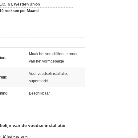
L/C, T/T, Western Union
10 reeksen per Maand
Maak het verschillende brood
ion:
van het vormgebakje
Voor voedselinstallatie,
uik:
supermarkt
ning:
Beschikbaar
elijn van de voedselinstallatie
 Kleine en