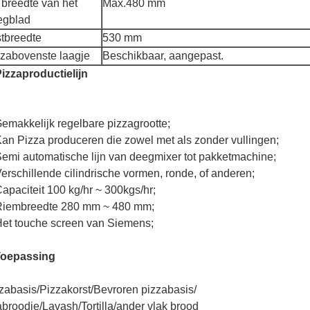
breedte van het
Max.480 mm
egblad
stbreedte
530 mm
zabovenste laagje
Beschikbaar, aangepast.
izzaproductielijn
emakkelijk regelbare pizzagrootte;
Kan Pizza produceren die zowel met als zonder vullingen;
Semi automatische lijn van deegmixer tot pakketmachine;
Verschillende cilindrische vormen, ronde, of anderen;
Capaciteit 100 kg/hr ~ 300kgs/hr;
Riembreedte 280 mm ~ 480 mm;
Het touche screen van Siemens;
oepassing
zabasis/Pizzakorst/Bevroren pizzabasis/
abroodje/Lavash/Tortilla/ander vlak brood