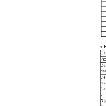
3.
Ca
Piz
De 
de
De 
piz
De
ver
Rij