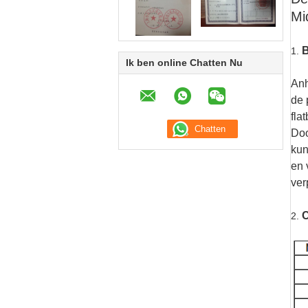
Mi
B
1.
Ik ben online Chatten Nu
Anh
de 
fla
Doo
kun
en 
ver
C
2.