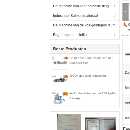
De Machine van voedselencrusting
Industrieel Bakkerijmateriaal
G
De Machine van de koekjesdepositeur
v
Baguetteproductielijn
Beste Producten
mat
De Deense Productielijn van het
Broodgebakje
Cap
4500w gebakjeproductielijn
Ma
de Productielijn van het 100 kg/Uur
Gebakje
ac
Ma
De