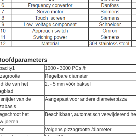
Hoofdparameters
pacity1
1000 - 3000 PCs /h
zagrootte
Regelbare diameter
dikte van het
2. - 5 mm vóór baksel
egblad
snijder van de
Aangepast voor andere diameterpizza
zabasis
egschroot het
Beschikbaar, automatisch verwijderend het
wijderen
en
Volgens pizzagrootte /diameter