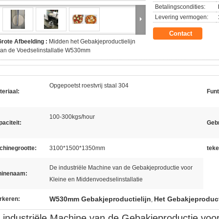
Betalingscondities:
Levering vermogen:
Contact
rote Afbeelding :
Midden het Gebakjeproductielijn
an de Voedselinstallatie W530mm
Opgepoetst roestvrij staal 304
eriaal:
Funt
100-300kgs/hour
aciteit:
Gebr
chinegrootte:
3100*1500*1350mm
teke
De industriële Machine van de Gebakjeproductie voor
hinenaam:
Kleine en Middenvoedselinstallatie
W530mm Gebakjeproductielijn
Het Gebakjeproducti
rkeren:
,
 industriële Machine van de Gebakjeproductie voor