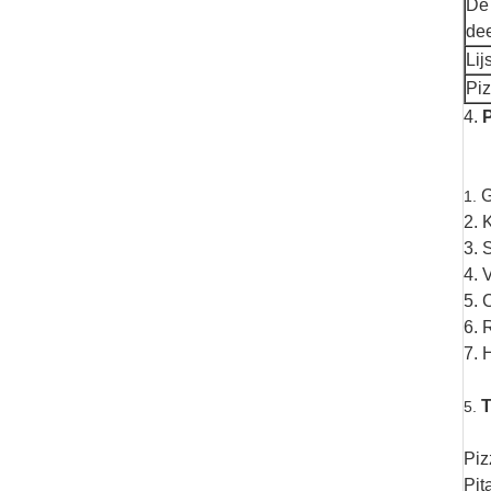
De 
de
Lij
Piz
4.
P
G
1.
2. 
3. 
4. 
5. 
6. 
7. 
T
5.
Piz
Pit