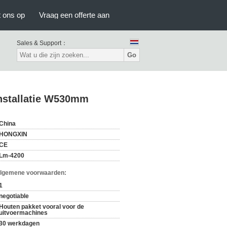
 ons op
Vraag een offerte aan
Sales & Support：
Go
installatie W530mm
China
HONGXIN
CE
Lm-4200
Algemene voorwaarden:
1
negotiable
Houten pakket vooral voor de
uitvoermachines
30 werkdagen