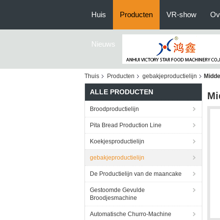
Huis
Producten
VR-show
Ov
Nieuws
Thuis
Producten
gebakjeproductielijn
Midde
ALLE PRODUCTEN
Mi
Broodproductielijn
Pita Bread Production Line
Koekjesproductielijn
gebakjeproductielijn
De Productielijn van de maancake
Gestoomde Gevulde
Broodjesmachine
Automatische Churro-Machine