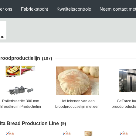
er ons
Fabriekstocht
Kwaliteitscontrole
Neem contact met
roodproductielijn
(107)
Rollerbreedte 300 mm
Het tekenen van een
GeForce lu
Broodkruim Productielijn
broodproductielijn met een
broodproductie
Voedselfabriek Maakt
aanpasbare motor en
met combinat
Verschillende
baktemperatuur van 200250
video die e
ita Bread Production Line
Toastbroodkruim
graden Celsius
broodproducti
(9)
Productieapparatuur