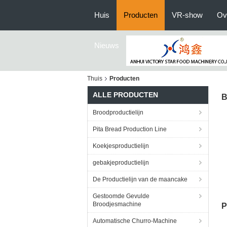
Huis
Producten
VR-show
Ov
Nieuws
Thuis
Producten
ALLE PRODUCTEN
B
Broodproductielijn
Pita Bread Production Line
Koekjesproductielijn
gebakjeproductielijn
De Productielijn van de maancake
Gestoomde Gevulde
Broodjesmachine
P
Automatische Churro-Machine