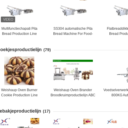
Multifunctiechapati Pita
SS304 automatische Pita
Flatbreaddikt
Bread Production Line
Bread Machine For Food-
Bread Produ
Installatie
oekjesproductielijn
(79)
Weishaup Oven Burner
Weishaup Oven Brander
Voedselverwerk
Cookie Production Line
Broodkruimproductielijn ABC
800KG Aut
Uitgerust met SIEMENS
Company Geautomatiseerde
SIEMENS PL
ransducer en gemaakt van
Broodkruimverwerkingslijn
Koekjespro
ebakjeproductielijn
4 roestvrij staal materialen
voor Consistente Productie
Ontworp
(17)
Producti