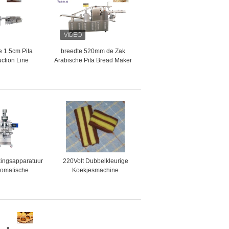
e 1.5cm Pita
breedte 520mm de Zak
ction Line
Arabische Pita Bread Maker
van de Tunneloven
ingsapparatuur
220Volt Dubbelkleurige
omatische
Koekjesmachine
C-gestuurde
Voedselverwerkingsapparatuur
ductielijn
Geschikt voor Grootschalige
en voor
Productie van Kleurrijke
eworkflow
Koekjes in Bakkerijbedrijven