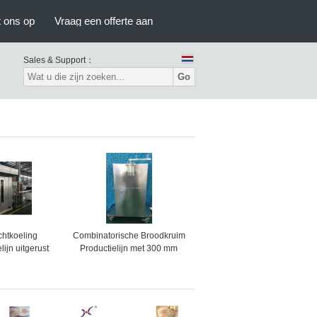
 ons op
Vraag een offerte aan
Sales & Support：
Go
chtkoeling
Combinatorische Broodkruim
lijn uitgerust
Productielijn met 300 mm
iestructuur
Rolbreedte voor Verwerking
en soepele
en Superieure
e garandeert
Kruimuniformiteit