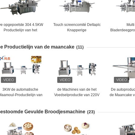
e opgepoetste 304 4.5KW
Touch screencomité Deltaplc
Multi
Productielijn van het
Knapperige
Bladerdeegprod
Eierdooiergebakje
Pasteiproductielijn
de Functie
e Productielijn van de maancake
(11)
3KW de automatische
de Machines van de het
De autoproduct
Maamoul-Productielijn van
Voedselproductie van 220V
de Maancake v
de Maancake
1Ph SS304 voor Maancake
2KW voor Voeds
estoomde Gevulde Broodjesmachine
(23)