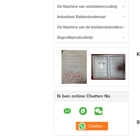
De Machine van voedselencrusting
Industrieel Bakkerijmateriaal
De Machine van de koekjesdepositeur
Baguetteproductielijn
K
Ik ben online Chatten Nu
T
g
30