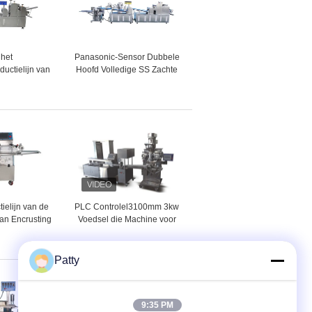
 het
Panasonic-Sensor Dubbele
uctielijn van
Hoofd Volledige SS Zachte
eierdooier
Broodmachine
ielijn van de
PLC Controlel3100mm 3kw
an Encrusting
Voedsel die Machine voor
elinstallatie
Voedselinstallatie maken
Patty
9:35 PM