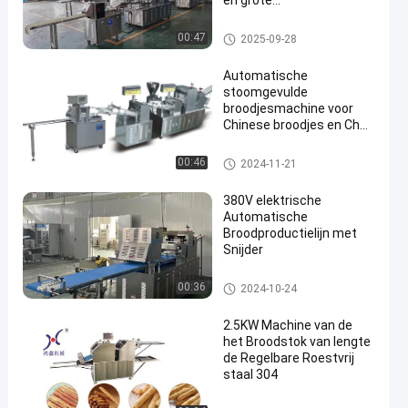
en grote
voedselfabrieken
Broodproductielijn
00:47
2025-09-28
Automatische
stoomgevulde
broodjesmachine voor
Chinese broodjes en Cha
Siu Bao-productielijn
Gestoomde Gevulde Broodjes
00:46
2024-11-21
machine
380V elektrische
Automatische
Broodproductielijn met
Snijder
Broodproductielijn
00:36
2024-10-24
2.5KW Machine van de
het Broodstok van lengte
de Regelbare Roestvrij
staal 304