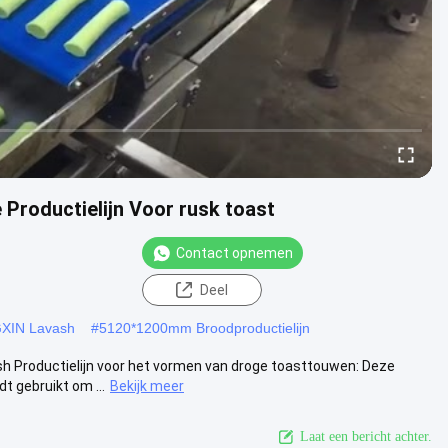
roductielijn Voor rusk toast
Contact opnemen
Deel
GXIN Lavash
#
5120*1200mm Broodproductielijn
sh Productielijn voor het vormen van droge toasttouwen: Deze
 gebruikt om ...
Bekijk meer
Laat een bericht achter.