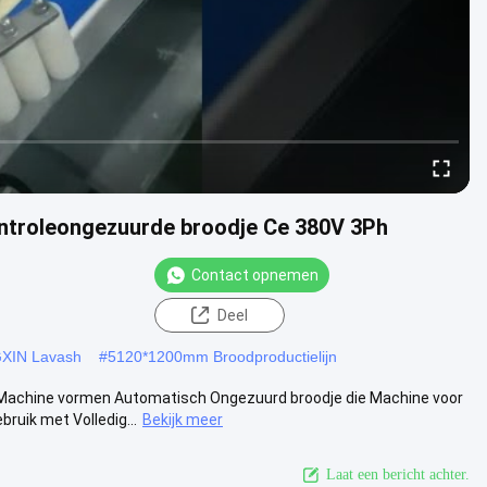
ontroleongezuurde broodje Ce 380V 3Ph
Contact opnemen
Deel
GXIN Lavash
#
5120*1200mm Broodproductielijn
achine vormen Automatisch Ongezuurd broodje die Machine voor
ruik met Volledig...
Bekijk meer
Laat een bericht achter.