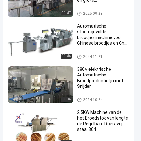
en grote
voedselfabrieken
Broodproductielijn
00:47
2025-09-28
Automatische
stoomgevulde
broodjesmachine voor
Chinese broodjes en Cha
Siu Bao-productielijn
Gestoomde Gevulde Broodjes
00:46
2024-11-21
machine
380V elektrische
Automatische
Broodproductielijn met
Snijder
Broodproductielijn
00:36
2024-10-24
2.5KW Machine van de
het Broodstok van lengte
de Regelbare Roestvrij
staal 304