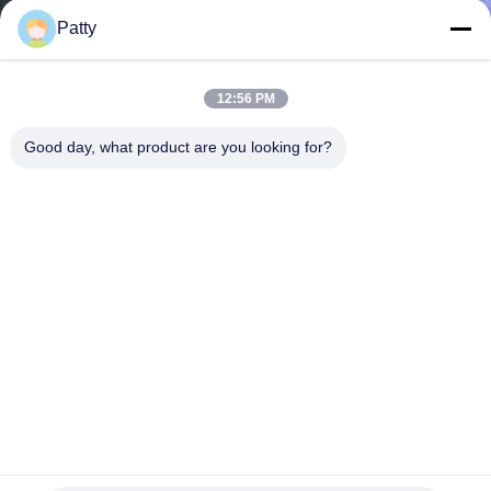
Patty
KWALITEITSCONTROLE
12:56 PM
NEEM
Good day, what product are you looking for?
CONTACT
MET
ONS
OP
NIEUWS
VRAAG
EEN
HONGXIN opgepoetst 304 Turkije Pita Bread Production
Line
OFFERTE