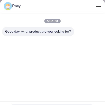
Patty
KWALITEITSCONTROLE
5:02 PM
NEEM
Good day, what product are you looking for?
CONTACT
MET
ONS
OP
NIEUWS
VRAAG
EEN
400kg/hr 9920*1690mm Arabische Pita Bread Production
Line
OFFERTE