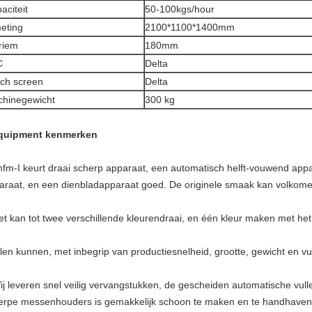
aciteit
50-100kgs/hour
eting
2100*1100*1400mm
riem
180mm
C
Delta
ch screen
Delta
hinegewicht
300 kg
quipment kenmerken
hfm-I keurt draai scherp apparaat, een automatisch helft-vouwend appa
araat, en een dienbladapparaat goed. De originele smaak kan volkom
et kan tot twee verschillende kleurendraai, en één kleur maken met het 
llen kunnen, met inbegrip van productiesnelheid, grootte, gewicht en v
ij leveren snel veilig vervangstukken, de gescheiden automatische vull
erpe messenhouders is gemakkelijk schoon te maken en te handhaven