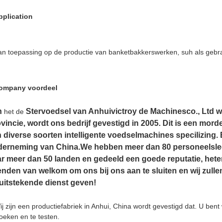
pplication
an toepassing op de productie van banketbakkerswerken, suh als gebra
ompany voordeel
n
Stervoedsel van Anhuivictroy de Machinesco., Ltd wo
het de
vincie, wordt ons bedrijf gevestigd in 2005. Dit is een mor
 diverse soorten intelligente voedselmachines specilizing. E
erneming van China.We hebben meer dan 80 personeelsled
r meer dan 50 landen en gedeeld een goede reputatie, heten
enden van welkom om ons bij ons aan te sluiten en wij zull
uitstekende dienst geven!
ij zijn een productiefabriek in Anhui, China wordt gevestigd dat. U be
oeken en te testen.