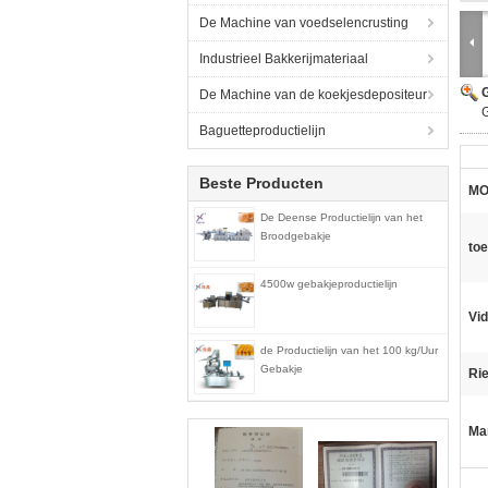
De Machine van voedselencrusting
Industrieel Bakkerijmateriaal
G
De Machine van de koekjesdepositeur
Baguetteproductielijn
Beste Producten
MO
De Deense Productielijn van het
Broodgebakje
to
4500w gebakjeproductielijn
Vid
de Productielijn van het 100 kg/Uur
Gebakje
Ri
Ma