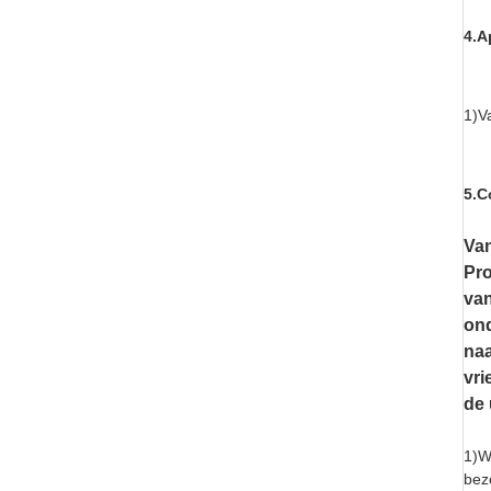
4.A
1)V
5.C
Va
Pro
van
ond
naa
vri
de 
1)W
bez