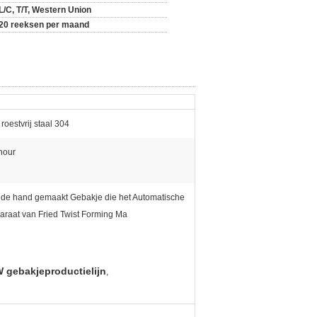
L/C, T/T, Western Union
20 reeksen per maand
roestvrij staal 304
hour
t de hand gemaakt Gebakje die het Automatische
raat van Fried Twist Forming Ma
 gebakjeproductielijn
,