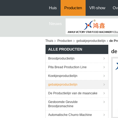
Huis
Producten
VR-show
Ov
Nieuws
Thuis
Producten
gebakjeproductielijn
de Pr
ALLE PRODUCTEN
de
Broodproductielijn
Pita Bread Production Line
Koekjesproductielijn
gebakjeproductielijn
De Productielijn van de maancake
Gestoomde Gevulde
Broodjesmachine
Automatische Churro-Machine