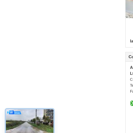
l
C
A
L
C
Te
F