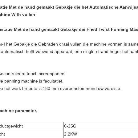
tatie Met de hand gemaakt Gebakje die het Automatische Aanwijs
hine With vullen
mitatie Met de hand gemaakt Gebakje die Fried Twist Forming Mac
m-I het Gebakje die Gebraden draai vullen die machine vormen
is same
 automatisch helft-vouwend apparaat, een single-strand hoger het aan
econtroleerd touch screenpaneel
e panning machine is facultatief.
e het werk breedte is 180 mm overeenstemmend uw vereiste.
achine parameter;
ductgewicht
6-25G
cht
2.2KW