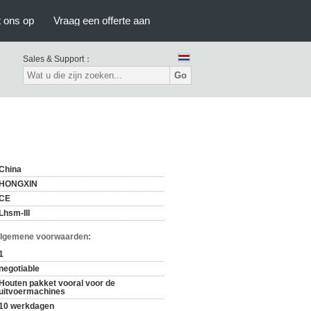
 ons op
Vraag een offerte aan
Sales & Support：
Go
China
HONGXIN
CE
Lhsm-III
Algemene voorwaarden:
1
negotiable
Houten pakket vooral voor de
uitvoermachines
10 werkdagen