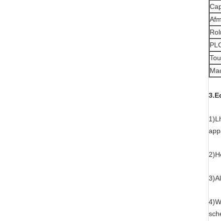
Cap
Afm
Rol
PL
Tou
Mac
3.E
1)L
app
2)H
3)A
4)W
sch