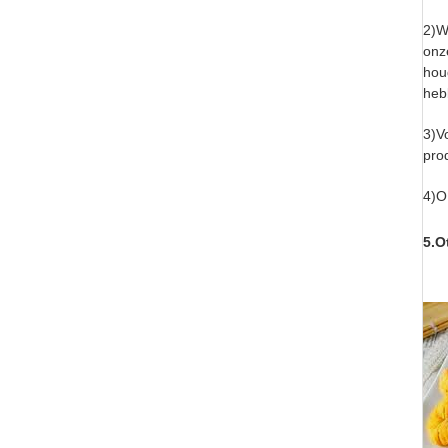
2)W
onz
hou
heb
3)V
pro
4)O
5.O