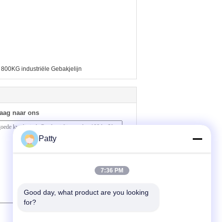
800KG industriële Gebakjelijn
raag naar ons
Patty
7:36 PM
Good day, what product are you looking 
for?
(
0
/ 3000)