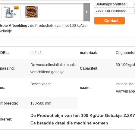
Betalingscondities:
Levering vermogen:
Contact
rote Afbeelding :
de Productielijn van het 100 kg/Uur
Gebakje
DEL:
Lhfm-1
materiaal:
Opgepoetst 
De voedselinstallatie maakt
50-100kgs/
epassing:
Capaciteit:
verschillend gebakje
Beschikbaar
Imitatie Me
eo:
naam:
Aanwijsappa
embreedte:
180-500 mm
De Productielijn van het 100 Kg/Uur Gebakje
2.2KW
,
rkeren:
Ce braadde draai die machine vormen