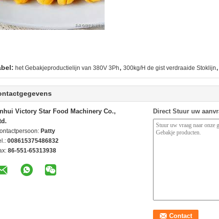
,
,
abel:
het Gebakjeproductielijn van 380V 3Ph
300kg/H de gist verdraaide Stoklijn
ontactgegevens
nhui Victory Star Food Machinery Co.,
Direct Stuur uw aanv
td.
ontactpersoon:
Patty
l.:
008615375486832
ax:
86-551-65313938