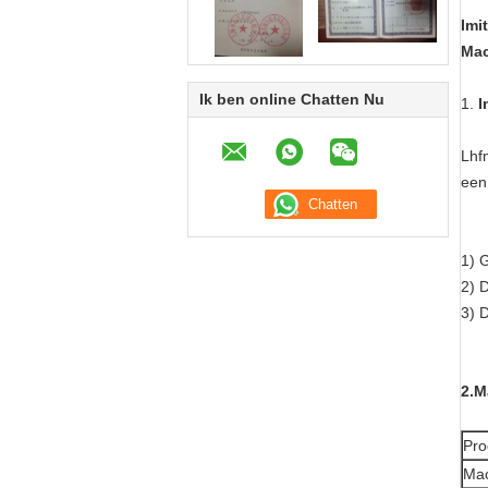
Imi
Mac
Ik ben online Chatten Nu
1.
I
Lhf
een
1)
G
2) D
3)
D
2.M
Pro
Ma