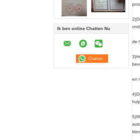
pro
2)D
ond
Ik ben online Chatten Nu
de 
3)H
bev
en 
4)D
hul
5)
aut
kle