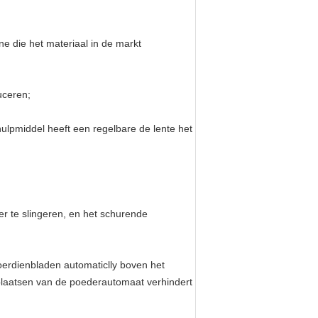
e die het materiaal in de markt
uceren;
hulpmiddel heeft een regelbare de lente het
r te slingeren, en het schurende
oerdienbladen automaticlly boven het 
 plaatsen van de poederautomaat verhindert 