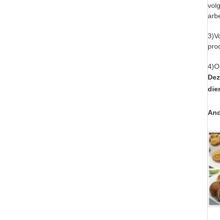
vol
arb
3)V
pro
4)O
Dez
die
And