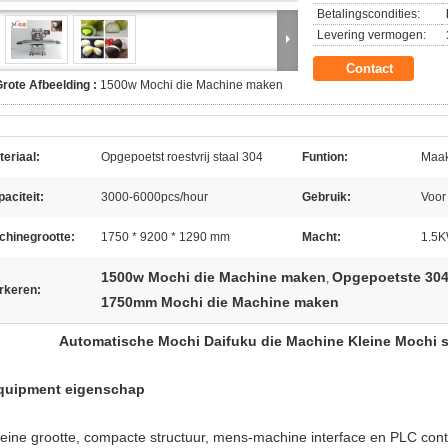
Betalingscondities:
Levering vermogen:
Contact
rote Afbeelding :
1500w Mochi die Machine maken
eriaal:
Opgepoetst roestvrij staal 304
Funtion:
Maak
aciteit:
3000-6000pcs/hour
Gebruik:
Voor
chinegrootte:
1750 * 9200 * 1290 mm
Macht:
1.5
1500w Mochi die Machine maken
Opgepoetste 304
,
rkeren:
1750mm Mochi die Machine maken
Automatische Mochi Daifuku die Machine Kleine Mochi 
quipment eigenschap
leine grootte, compacte structuur, mens-machine interface en PLC contr