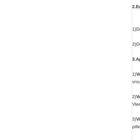
2.E
1)D
2)D
3.A
1)
V
vro
2)
V
Vlee
3)
V
pill