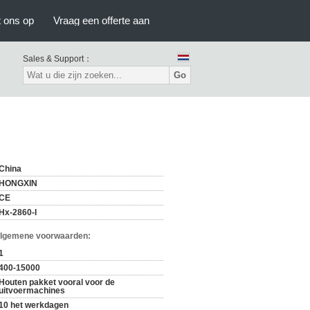
 ons op
Vraag een offerte aan
Sales & Support：
Go
China
HONGXIN
CE
Hx-2860-I
Algemene voorwaarden:
1
400-15000
Houten pakket vooral voor de
uitvoermachines
10 het werkdagen