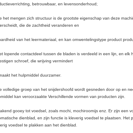
ductieverrichting, betrouwbaar, en levensonderhoud;
e het mengen zich structuur is de grootste eigenschap van deze machin
erscheidt, die de zachtheid veranderen en
hardheid van het leermateriaal, en kan omwentelingstype product prod
et lopende contactdeel tussen de bladen is verdeeld in een lijn, en elk 
estigen schroef, die wrijving vermindert
maakt het hulpmiddel duurzamer.
e volledige groep van het snijdershoofd wordt gesneden door op en nee
pmiddel kan veroorzaakte Verschillende vormen van producten zijn.
Makend
gooey tot voedsel, zoals mochi, mochiroomijs enz. Er zijn een v
omatische dienblad, en zijn functie is kleverig voedsel te plaatsen. Het
verig voedsel te plakken aan het dienblad.