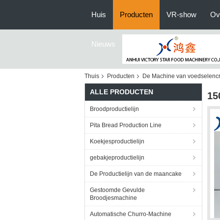
Huis
Producten
VR-show
Ov
Nieuws
Thuis
Producten
De Machine van voedselencr
ALLE PRODUCTEN
15
Broodproductielijn
Pita Bread Production Line
Koekjesproductielijn
gebakjeproductielijn
De Productielijn van de maancake
Gestoomde Gevulde
Broodjesmachine
Automatische Churro-Machine