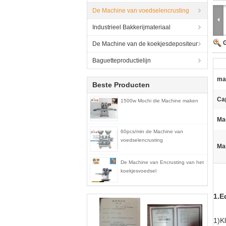
De Machine van voedselencrusting
Industrieel Bakkerijmateriaal
G
De Machine van de koekjesdepositeur
Baguetteproductielijn
mat
Beste Producten
Cap
1500w Mochi die Machine maken
Ma
60pcs/min de Machine van
voedselencrusting
Ma
De Machine van Encrusting van het
koekjesvoedsel
1.E
1)K