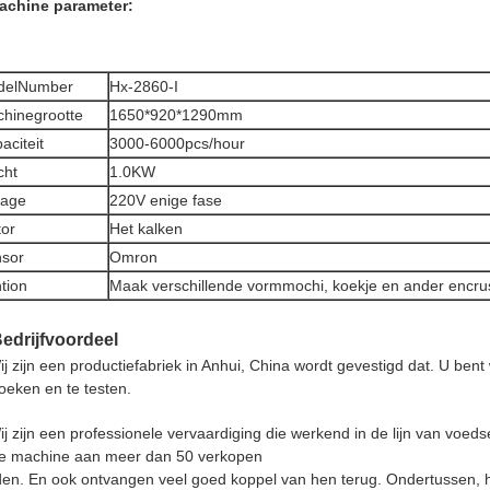
achine
parameter:
delNumber
Hx-2860-I
hinegrootte
1650*920*1290mm
aciteit
3000-6000pcs/hour
cht
1.0KW
tage
220V enige fase
or
Het kalken
sor
Omron
tion
Maak verschillende vormmochi, koekje en ander encru
Bedrijfvoordeel
ij zijn een productiefabriek in Anhui, China wordt gevestigd dat. U be
oeken en te testen.
ij zijn een professionele vervaardiging die werkend in de lijn van voed
e machine aan meer dan 50 verkopen
den. En ook ontvangen veel goed koppel van hen terug. Ondertussen,