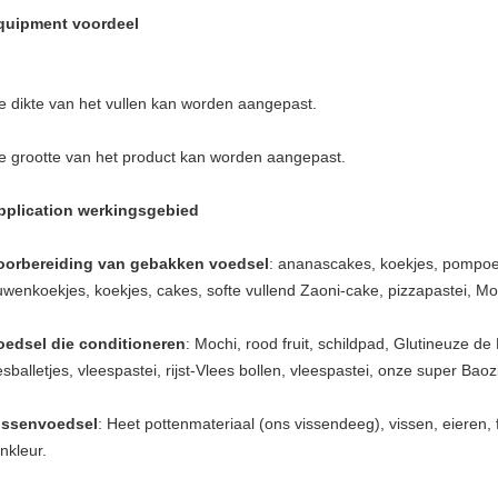
quipment voordeel
e dikte van het vullen kan worden aangepast.
e grootte van het product kan worden aangepast.
pplication werkingsgebied
oorbereiding van gebakken voedsel
: ananascakes, koekjes, pompo
uwenkoekjes, koekjes, cakes, softe vullend Zaoni-cake, pizzapastei, M
oedsel die conditioneren
: Mochi, rood fruit, schildpad, Glutineuze de
sballetjes, vleespastei, rijst-Vlees bollen, vleespastei, onze super Ba
issenvoedsel
: Heet pottenmateriaal (ons vissendeeg), vissen, eieren, fr
enkleur.