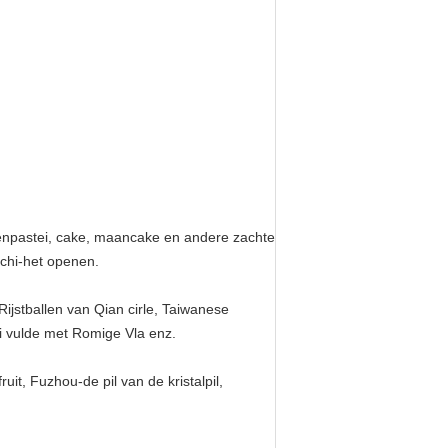
enpastei, cake, maancake en andere zachte
ochi-het openen.
 Rijstballen van Qian cirle, Taiwanese
ozi vulde met Romige Vla enz.
uit, Fuzhou-de pil van de kristalpil,