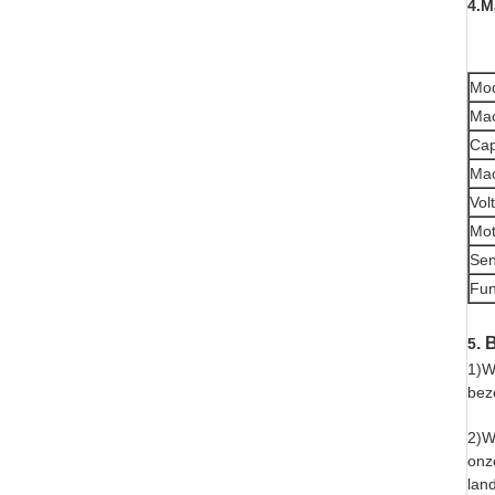
4.M
Mo
Mac
Cap
Ma
Vol
Mot
Sen
Fun
. 
5
1)W
bez
2)W
onz
lan