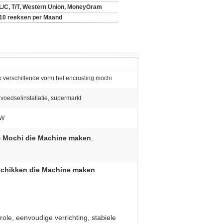
L/C, T/T, Western Union, MoneyGram
10 reeksen per Maand
 verschillende vorm het encrusting mochi
 voedselinstallatie, supermarkt
KW
 Mochi die Machine maken
,
schikken die Machine maken
ole, eenvoudige verrichting, stabiele