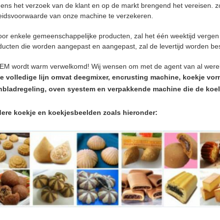
gens het verzoek van de klant en op de markt brengend het vereisen. 
eidsvoorwaarde van onze machine te verzekeren.
oor enkele gemeenschappelijke producten, zal het één weektijd vergen
ducten die worden aangepast en aangepast, zal de levertijd worden be
EM wordt warm verwelkomd! Wij wensen om met de agent van al were
e volledige lijn omvat deegmixer, encrusting machine, koekje vo
nbladregeling, oven syestem en verpakkende machine die de koel
ere koekje en koekjesbeelden zoals hieronder: